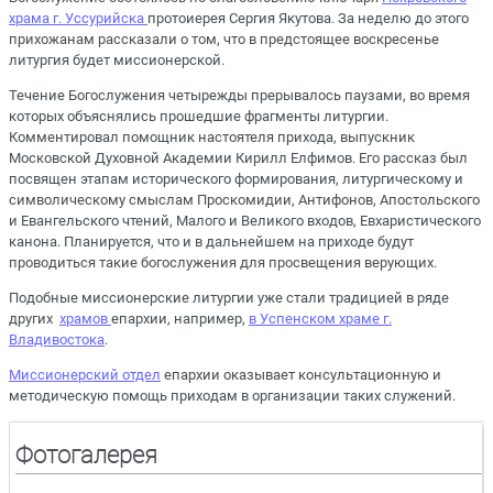
храма г. Уссурийска
протоиерея Сергия Якутова. За неделю до этого
прихожанам рассказали о том, что в предстоящее воскресенье
литургия будет миссионерской.
Течение Богослужения четырежды прерывалось паузами, во время
которых объяснялись прошедшие фрагменты литургии.
Комментировал помощник настоятеля прихода, выпускник
Московской Духовной Академии Кирилл Елфимов. Его рассказ был
посвящен этапам исторического формирования, литургическому и
символическому смыслам Проскомидии, Антифонов, Апостольского
и Евангельского чтений, Малого и Великого входов, Евхаристического
канона. Планируется, что и в дальнейшем на приходе будут
проводиться такие богослужения для просвещения верующих.
Подобные миссионерские литургии уже стали традицией в ряде
других
храмов
епархии, например,
в Успенском храме г.
Владивостока
.
Миссионерский отдел
епархии оказывает консультационную и
методическую помощь приходам в организации таких служений.
Фотогалерея