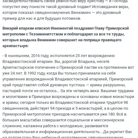
засвидетельствовать своей ревностью веру Христову — и Господь
попустил ему понести такой духовный подвиг! Исповедание веры,
которое показал священномученик Вениамин — это духовный
пример для нас и для будущих потомков.
Викарий епархии епископ Иннокентий поздравил Главу Приморской
митрополии с Тезоименитством и поблагодарил за все те труды,
которые владыка Вениамин совершает на поприще правящего
архипастыря:
- В нынешнем, 2016 году, исполняется 25 лет возрождению
Владивостокской епархии. Вы, дорогой Владыка, несете
Архипастырское попечение о Приморской пастве на протяжении вот
уже 24 лет. В 1992 году, когда Вы только принимали на себя
управление возрожденной Владивостокской епархией, Приморский
край представлял собой духовную пустошь — храмы разрушены,
пастырей почти не осталось... За эти четверть века Вашими трудами
и молитвами в Приморье возрождены и основаны новые монастыри
и храмы; сегодня только во Владивостокской епархии трудятся 98
священников, действует 94 прихода и 5 монастырей; а в целом по
Приморской митрополии приходов насчитывается уже 180. Всё в
больших масштабах совершается социальное и миссионерское
служение; налажена работа с молодежью, развивается
образовательная и информационная деятельность... Да укрепит Вас
на долгие годы Ваш небесный молитвенник священномученик