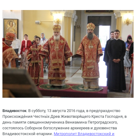
Владивосток
. В субботу, 13 августа 2016 года, в предпразднство
Происхожде́ния Честны́х Древ Животворя́щего Креста Господня, в
день памяти священномученика Вениамина Петроградского,
состоялось Соборное богослужение архиереев и духовенства
Владивостокской епархии.
Митрополит Владивостокский и