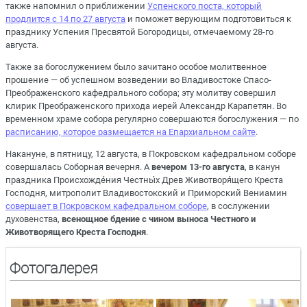
также напомнил о приближении
Успенского поста, который
продлится с 14 по 27 августа
и поможет верующим подготовиться к
празднику Успения Пресвятой Богородицы, отмечаемому 28-го
августа.
Также за богослужением было зачитано особое молитвенное
прошение — об успешном возведении во Владивостоке Спасо-
Преображенского кафедрального собора; эту молитву совершил
клирик Преображенского прихода иерей Александр Карапетян. Во
временном храме собора регулярно совершаются богослужения — по
расписанию, которое размещается на Епархиальном сайте
.
Накануне, в пятницу, 12 августа, в Покровском кафедральном соборе
совершалась Соборная вечерня. А
вечером 13-го августа
, в канун
праздника Происхожде́ния Честны́х Древ Животворя́щего Креста
Господня, митрополит Владивостокский и Приморский Вениамин
совершает в Покровском кафедральном соборе
, в сослужении
духовенства,
всенощное бдение с чином выноса Честного и
Животворящего Креста Господня
.
Фотогалерея