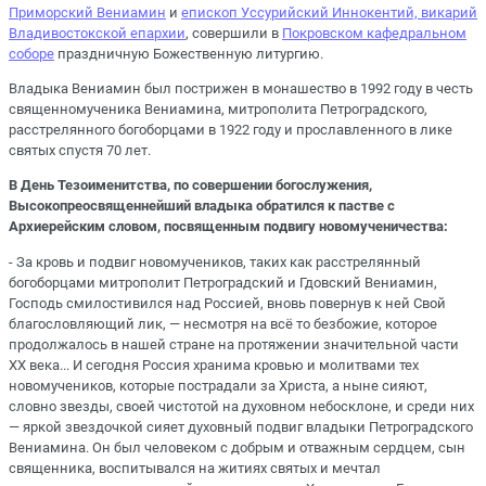
Приморский Вениамин
и
епископ Уссурийский Иннокентий, викарий
Владивостокской епархии
, совершили в
Покровском кафедральном
соборе
праздничную Божественную литургию.
Владыка Вениамин был пострижен в монашество в 1992 году в честь
священномученика Вениамина, митрополита Петроградского,
расстрелянного богоборцами в 1922 году и прославленного в лике
святых спустя 70 лет.
В День Тезоименитства, по совершении богослужения,
Высокопреосвященнейший владыка обратился к пастве с
Архиерейским словом, посвященным подвигу новомученичества:
- За кровь и подвиг новомучеников, таких как расстрелянный
богоборцами митрополит Петроградский и Гдовский Вениамин,
Господь смилостивился над Россией, вновь повернув к ней Свой
благословляющий лик, — несмотря на всё то безбожие, которое
продолжалось в нашей стране на протяжении значительной части
XX века... И сегодня Россия хранима кровью и молитвами тех
новомучеников, которые пострадали за Христа, а ныне сияют,
словно звезды, своей чистотой на духовном небосклоне, и среди них
— яркой звездочкой сияет духовный подвиг владыки Петроградского
Вениамина. Он был человеком с добрым и отважным сердцем, сын
священника, воспитывался на житиях святых и мечтал