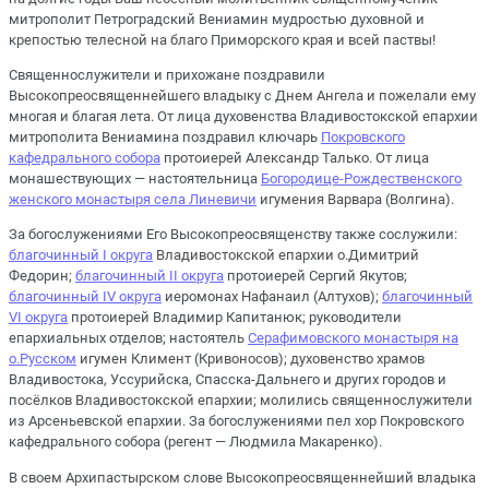
митрополит Петроградский Вениамин мудростью духовной и
крепостью телесной на благо Приморского края и всей паствы!
Священнослужители и прихожане поздравили
Высокопреосвященнейшего владыку с Днем Ангела и пожелали ему
многая и благая лета. От лица духовенства Владивостокской епархии
митрополита Вениамина поздравил ключарь
Покровского
кафедрального собора
протоиерей Александр Талько. От лица
монашествующих — настоятельница
Богородице-Рождественского
женского монастыря села Линевичи
игумения Варвара (Волгина).
За богослужениями Его Высокопреосвященству также сослужили:
благочинный I округа
Владивостокской епархии о.Димитрий
Федорин;
благочинный II округа
протоиерей Сергий Якутов;
благочинный IV округа
иеромонах Нафанаил (Алтухов);
благочинный
VI округа
протоиерей Владимир Капитанюк; руководители
епархиальных отделов; настоятель
Серафимовского монастыря на
о.Русском
игумен Климент (Кривоносов); духовенство храмов
Владивостока, Уссурийска, Спасска-Дальнего и других городов и
посёлков Владивостокской епархии; молились священнослужители
из Арсеньевской епархии. За богослужениями пел хор Покровского
кафедрального собора (регент — Людмила Макаренко).
В своем Архипастырском слове Высокопреосвященнейший владыка