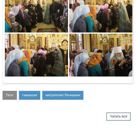
Теги:
гимназия
митрополит Вениамин
Читать все