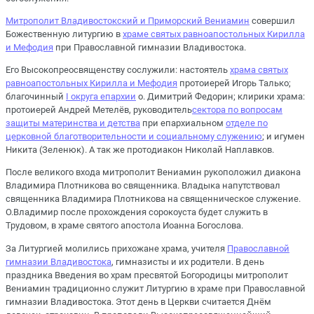
Митрополит Владивостокский и Приморский Вениамин
совершил
Божественную литургию в
храме святых равноапостольных Кирилла
и Мефодия
при Православной гимназии Владивостока.
Его Высокопреосвященству сослужили: настоятель
храма святых
равноапостольных Кирилла и Мефодия
протоиерей Игорь Талько;
благочинный
I округа епархии
о. Димитрий Федорин; клирики храма:
протоиерей Андрей Метелёв, руководитель
сектора по вопросам
защиты материнства и детства
при епархиальном
отделе по
церковной благотворительности и социальному служению
; и игумен
Никита (Зеленюк). А так же протодиакон Николай Наплавков.
После великого входа митрополит Вениамин рукоположил диакона
Владимира Плотникова во священника. Владыка напутствовал
священника Владимира Плотникова на священническое служение.
О.Владимир после прохождения сорокоуста будет служить в
Трудовом, в храме святого апостола Иоанна Богослова.
За Литургией молились прихожане храма, учителя
Православной
гимназии Владивостока
, гимназисты и их родители. В день
праздника Введения во храм пресвятой Богородицы митрополит
Вениамин традиционно служит Литургию в храме при Православной
гимназии Владивостока. Этот день в Церкви считается Днём