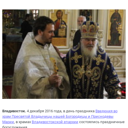
Владивосток.
4 декабря 2016 года, в день праздника
Введения во
храм Пресвятой Владычицы нашей Богородицы и Приснодевы
Марии
, в храмах
Владивостокской епархии
состоялись праздничные
богослужения.