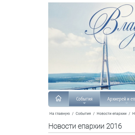
События
Архиерей и е
На главную
/
События
/
Новости епархии
/
Н
Новости епархии 2016