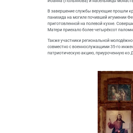
Иоанна (Польянова) и насельницы монаст
В завершение службы верующие прошли кр
панихида на могиле почившей игумении Фео
приготовленной на полевой кухне. Соверш
Матери приехало более четырёхсот палом
Также участники региональной молодёжно
совместно с военнослужащими 35-го инжен
патриотическую акцию, приуроченную ко Д