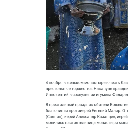
4 ноября в женском монастыре в честь Ка
престольные торжества. Накануне праздн
Иннокентий в сослужении игумена Филарет
В престольный праздник обители Божеств
благочиния протоиерей Евгений Маляр. От
(Саяпин), иерей Александр Казанцев, иере
молились настоятельница монастыря монах