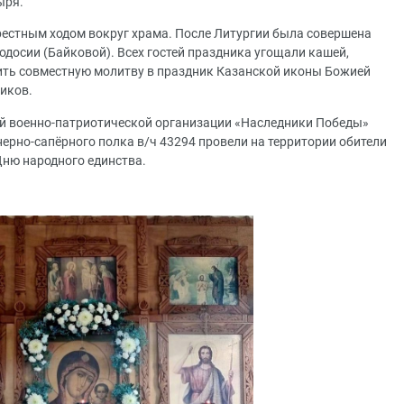
ыря.
естным ходом вокруг храма. После Литургии была совершена
досии (Байковой). Всех гостей праздника угощали кашей,
ить совместную молитву в праздник Казанской иконы Божией
ников.
й военно-патриотической организации «Наследники Победы»
ерно-сапёрного полка в/ч 43294 провели на территории обители
ню народного единства.