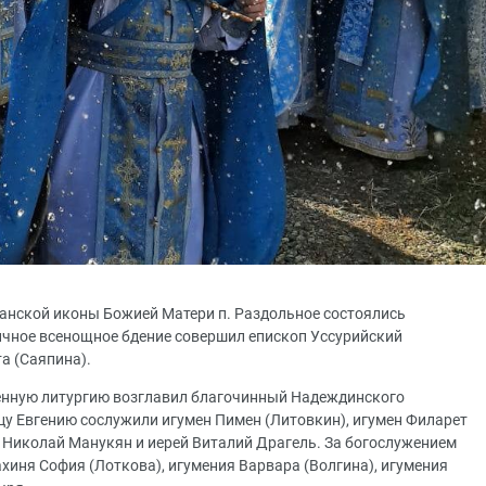
занской иконы Божией Матери п. Раздольное состоялись
ичное всенощное бдение совершил епископ Уссурийский
а (Саяпина).
енную литургию возглавил благочинный Надеждинского
цу Евгению сослужили игумен Пимен (Литовкин), игумен Филарет
й Николай Манукян и иерей Виталий Драгель. За богослужением
иня София (Лоткова), игумения Варвара (Волгина), игумения