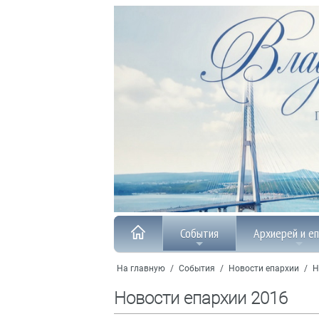
События
Архиерей и е
На главную
/
События
/
Новости епархии
/
Н
Новости епархии 2016