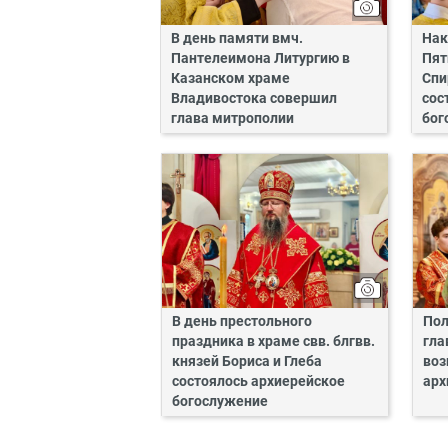
В день памяти вмч.
Нак
Пантелеимона Литургию в
Пят
Казанском храме
Спи
Владивостока совершил
сос
глава митрополии
бог
В день престольного
Пол
праздника в храме свв. блгвв.
гла
князей Бориса и Глеба
воз
состоялось архиерейское
арх
богослужение