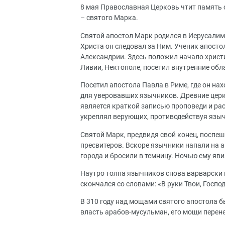
8 мая Православная Церковь чтит память о
– святого Марка.
Святой апостол Марк родился в Иерусалим
Христа он следовал за Ним. Ученик апосто
Александрии. Здесь положил начало христ
Ливии, Нектополе, посетил внутренние об
Посетил апостола Павла в Риме, где он нах
для уверовавших язычников. Древние церк
является краткой записью проповеди и ра
укреплял верующих, противодействуя языч
Святой Марк, предвидя свой конец, поспеш
пресвитеров. Вскоре язычники напали на а
города и бросили в темницу. Ночью ему яв
Наутро толпа язычников снова варварски п
скончался со словами: «В руки Твои, Госпо
В 310 году над мощами святого апостола бы
власть арабов-мусульман, его мощи перене