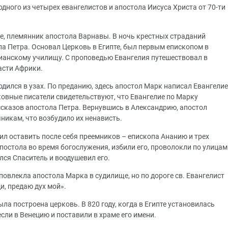
дного из четырех евангелистов и апостола Иисуса Христа от 70-ти
е, племянник апостола Варнавы. В ночь крестных страданий
ла Петра. Основал Церковь в Египте, был первым епископом в
ианскому училищу. С проповедью Евангелия путешествовал в
ласти Африки.
одился в узах. По преданию, здесь апостол Марк написал Евангелие
овные писатели свидетельствуют, что Евангелие по Марку
ссказов апостола Петра. Вернувшись в Александрию, апостол
никам, что возбудило их ненависть.
ил оставить после себя преемников – епископа Ананию и трех
постола во время богослужения, избили его, проволокли по улицам
ился Спаситель и воодушевил его.
овлекла апостола Марка в судилище, но по дороге св. Евангелист
ди, предаю дух мой».
ла построена церковь. В 820 году, когда в Египте установилась
сли в Венецию и поставили в храме его имени.