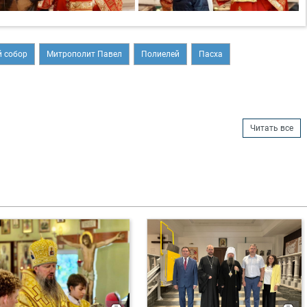
 собор
Митрополит Павел
Полиелей
Пасха
Читать все