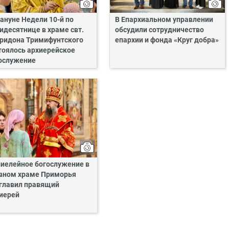
ануне Недели 10-й по
В Епархиальном управлении
идесятнице в храме свт.
обсудили сотрудничество
ридона Тримифунтского
епархии и фонда «Круг добра»
тоялось архиерейское
ослужение
иелейное богослужение в
вном храме Приморья
главил правящий
иерей