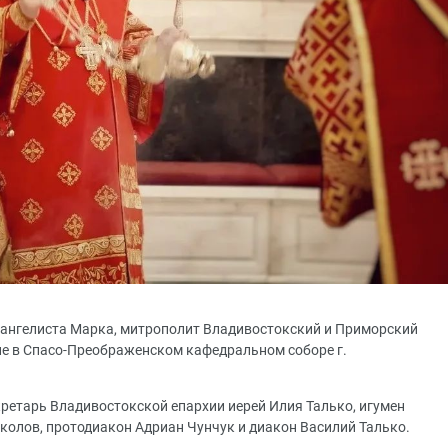
 евангелиста Марка, митрополит Владивостокский и Приморский
е в Спасо-Преображенском кафедральном соборе г.
ретарь Владивостокской епархии иерей Илия Талько, игумен
околов, протодиакон Адриан Чунчук и диакон Василий Талько.