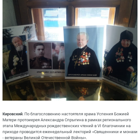
Кировcкий
. По благословению настоятеля храма Успения Божией
Матери протоиерея Александра Спрыгина в рамках регионального
этапа Международных рождественских чтений в VI благочинии на
приходе проводится еженедельный лекторий «Священники и монахи
- ветераны Великой Отечественной Войны».