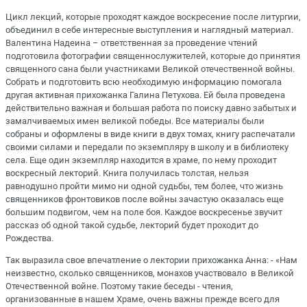
Цикл лекций, которые проходят каждое воскресение после литургии,
объединил в себе интересные выступления и наглядный материал.
Валентина Надеина – ответственная за проведение чтений
подготовила фотографии священнослужителей, которые до принятия
священного сана были участниками Великой отечественной войны.
Собрать и подготовить всю необходимую информацию помогала
другая активная прихожанка Галина Петухова. Ей была проведена
действительно важная и большая работа по поиску давно забытых и
замалчиваемых имен великой победы. Все материалы были
собраны и оформлены в виде книги в двух томах, книгу распечатали
своими силами и передали по экземпляру в школу и в библиотеку
села. Еще один экземпляр находится в храме, по нему проходит
воскресный лекторий. Книга получилась толстая, нельзя
равнодушно пройти мимо ни одной судьбы, тем более, что жизнь
священников фронтовиков после войны зачастую оказалась еще
большим подвигом, чем на поле боя. Каждое воскресенье звучит
рассказ об одной такой судьбе, лекторий будет проходит до
Рождества.
Так выразила свое впечатление о лектории прихожанка Анна: - «Нам
неизвестно, сколько священников, монахов участвовало в Великой
Отечественной войне. Поэтому такие беседы - чтения,
организованные в нашем Храме, очень важны прежде всего для