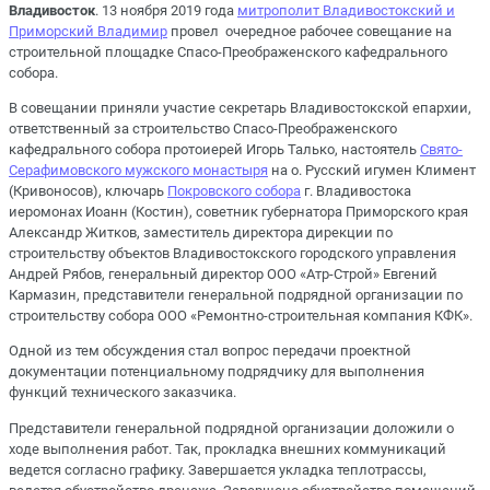
Владивосток
. 13 ноября 2019 года
митрополит Владивостокский и
Приморский Владимир
провел очередное рабочее совещание на
строительной площадке Спасо-Преображенского кафедрального
собора.
В совещании приняли участие секретарь Владивостокской епархии,
ответственный за строительство Спасо-Преображенского
кафедрального собора протоиерей Игорь Талько, настоятель
Свято-
Серафимовского мужского монастыря
на о. Русский игумен Климент
(Кривоносов), ключарь
Покровского собора
г. Владивостока
иеромонах Иоанн (Костин), советник губернатора Приморского края
Александр Житков, заместитель директора дирекции по
строительству объектов Владивостокского городского управления
Андрей Рябов, генеральный директор ООО «Атр-Строй» Евгений
Кармазин, представители генеральной подрядной организации по
строительству собора ООО «Ремонтно-строительная компания КФК».
Одной из тем обсуждения стал вопрос передачи проектной
документации потенциальному подрядчику для выполнения
функций технического заказчика.
Представители генеральной подрядной организации доложили о
ходе выполнения работ. Так, прокладка внешних коммуникаций
ведется согласно графику. Завершается укладка теплотрассы,