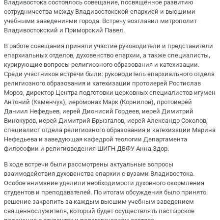
Владивостока состоялось совещание, посвящённое развитию
сотрудничества между Владивостокской епархией и высшими
учебными заведениями города. Встречу возглавил митрополит
Владивостокский и Приморский Павел.
В работе совещания приняли участие руководители и представители
епархиальных отделов, духовенство епархии, а также специалисты,
курирующие вопросы религиозного образования и катехизации.
Среди участников встречи были: руководитель епархиального отдела
религиозного образования и катехизации протоиерей Ростислав
Мороз, директор Центра подготовки церковных специалистов игумен
Антоний (Каменчук), иеромонах Марк (Корнилов), протоиерей
Даниил Нефедьев, иерей Дионисий Гордеев, иерей Димитрий
Винокуров, иерей Димитрий Брызгалов, иерей Александр Соколов,
специалист отдела религиозного образования и катехизации Марина
Нефедьева и заведующая кафедрой теологии Департамента
философии и религиоведения ШИГН ДВФУ Анна Здор.
В ходе встречи были рассмотрены актуальные вопросы
взаимодействия духовенства епархии с вузами Владивостока.
Особое внимание уделили необходимости духовного окормления
студентов и преподавателей. По итогам обсуждения было принято
решение закрепить за каждым высшим учебным заведением
священнослужителя, который будет осуществлять пастырское