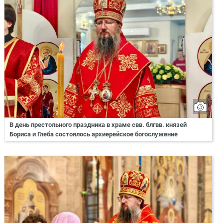
В день престольного праздника в храме свв. блгвв. князей
Бориса и Глеба состоялось архиерейское богослужение