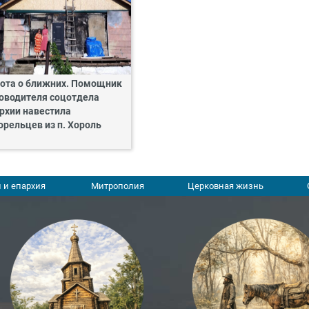
ота о ближних. Помощник
оводителя соцотдела
рхии навестила
орельцев из п. Хороль
 и епархия
Митрополия
Церковная жизнь