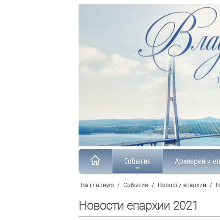
События
Архиерей и е
На главную
/
События
/
Новости епархии
/
Н
Новости епархии 2021