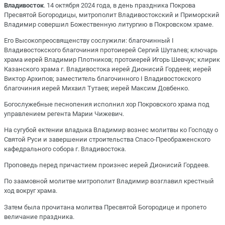
Владивосток
. 14 октября 2024 года, в день праздника Покрова
Пресвятой Богородицы, митрополит Владивостокский и Приморский
Владимир совершил Божественную литургию в Покровском храме.
Его Высокопреосвященству сослужили: благочинный I
Владивостокского благочиния протоиерей Сергий Шуталев; ключарь
храма иерей Владимир Плотников; протоиерей Игорь Шевчук; клирик
Казанского храма г. Владивостока иерей Дионисий Гордеев; иерей
Виктор Архипов; заместитель благочинного I Владивостокского
благочиния иерей Михаил Тутаев; иерей Максим Довбенко.
Богослужебные песнопения исполнил хор Покровского храма под
управлением регента Марии Чижевич.
На сугубой ектении владыка Владимир вознес молитвы ко Господу о
Святой Руси и завершении строительства Спасо-Преображенского
кафедрального собора г. Владивостока.
Проповедь перед причастием произнес иерей Дионисий Гордеев.
По заамовной молитве митрополит Владимир возглавил крестный
ход вокруг храма.
Затем была прочитана молитва Пресвятой Богородице и пропето
величание праздника.