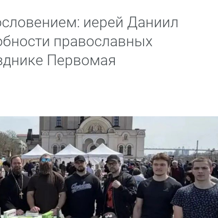
ословением: иерей Даниил
обности православных
зднике Первомая