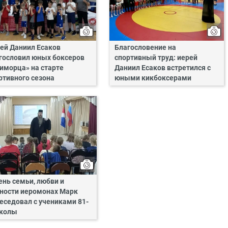
ей Даниил Есаков
Благословение на
гословил юных боксеров
спортивный труд: иерей
иморца» на старте
Даниил Есаков встретился с
ртивного сезона
юными кикбоксерами
ень семьи, любви и
ности иеромонах Марк
еседовал с учениками 81-
школы