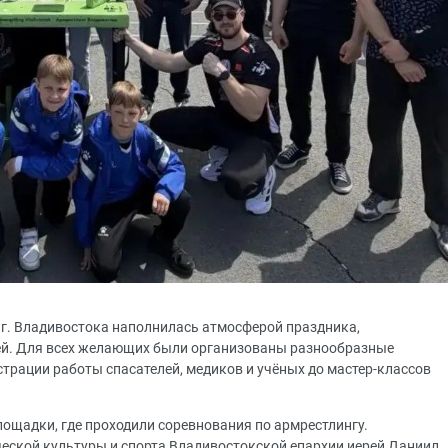
 г. Владивостока наполнилась атмосферой праздника,
ей. Для всех желающих были организованы разнообразные
страции работы спасателей, медиков и учёных до мастер-классов
ощадки, где проходили соревнования по армрестлингу.
еской культуры и спорта Владивостокской епархии иерей Даниил