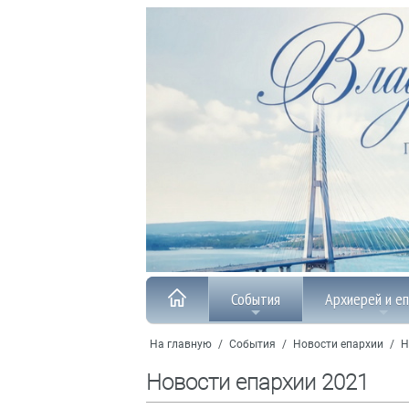
События
Архиерей и е
На главную
/
События
/
Новости епархии
/
Н
Новости епархии 2021