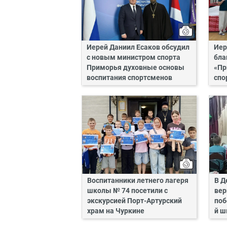
Иерей Даниил Есаков обсудил
Иер
с новым министром спорта
бла
Приморья духовные основы
«Пр
воспитания спортсменов
спо
Воспитанники летнего лагеря
В Д
школы № 74 посетили с
вер
экскурсией Порт-Артурский
поб
храм на Чуркине
й 