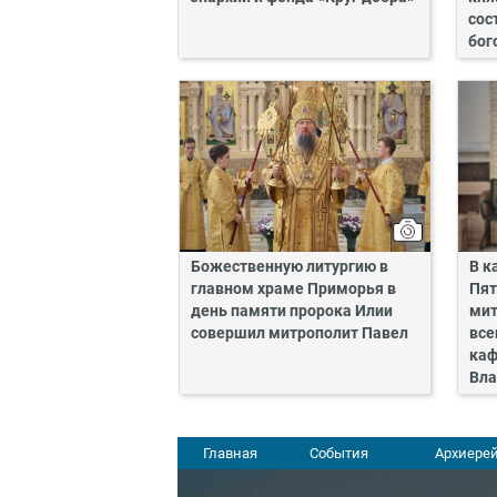
сос
бог
Божественную литургию в
В к
главном храме Приморья в
Пят
день памяти пророка Илии
мит
совершил митрополит Павел
все
каф
Вла
Главная
События
Архиерей