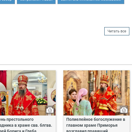
Читать все
ень престольного
Полиелейное богослужение в
здника в храме свв. блгвв.
главном храме Приморья
зей Бориса и Глеба
возглавил правящий