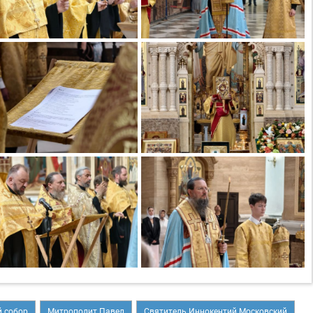
 собор
Митрополит Павел
Святитель Иннокентий Московский