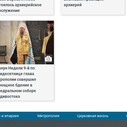
тоялось архиерейское
архиерей
ослужение
анун Недели 9-й по
идесятнице глава
рополии совершил
нощное бдение в
едральном соборе
дивостока
 и епархия
Митрополия
Церковная жизнь