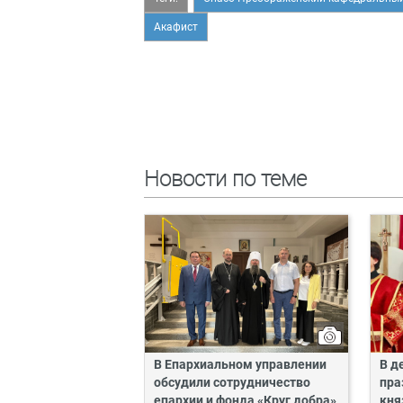
Акафист
Новости по теме
В Епархиальном управлении
В д
обсудили сотрудничество
пра
епархии и фонда «Круг добра»
кня