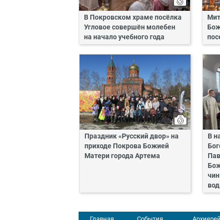
В Покровском храме посёлка
Мит
Угловое совершён молебен
Бож
на начало учебного года
пос
Праздник «Русский двор» на
В н
приходе Покрова Божией
Бог
Матери города Артема
Пав
Бож
чин
во
Главная
События
Архиерей