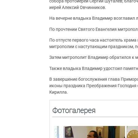
собора протоиерей Сергий Шуталев; благо
иерей Алексий Овчинников.
На вечерне владыка Владимир возглавил л
По прочтении Святого Евангелия митропо
По отпусте первого часа настоятель храм
митрополии с наступающим праздником, по
Затем митрополит Владимир обратился к 
Также владыка Владимир удостоил памятно
В завершение богослужения глава Примор
иконы праздника Преображения Господня с
Кирилла.
Фотогалерея