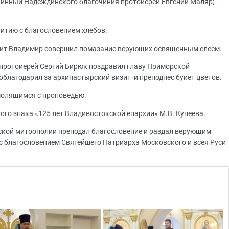
чинный Надеждинского благочиния протоиерей Евгений Маляр;
итию с благословением хлебов.
лит Владимир совершил помазание верующих освященным елеем.
а протоиерей Сергий Бирюк поздравил главу Приморской
благодарил за архипастырский визит и преподнес букет цветов.
молящимся с проповедью.
го знака «125 лет Владивостокской епархии» М.В. Купеева.
ской митрополии преподал благословение и раздал верующим
 благословением Святейшего Патриарха Московского и всея Руси