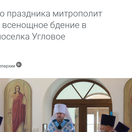
го праздника митрополит
 всенощное бдение в
оселка Угловое
 епархии