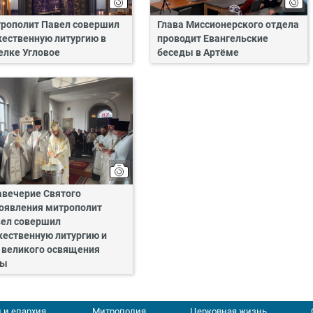
рополит Павел совершил
Глава Миссионерского отдела
ественную литургию в
проводит Евангельские
елке Угловое
беседы в Артёме
авечерие Святого
оявления митрополит
ел совершил
ественную литургию и
 великого освящения
ды
 и епархия
Митрополия
Церковная жизнь