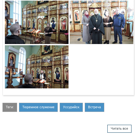
Теги:
Тюремное служение
Уссурийск
Встреча
Читать все