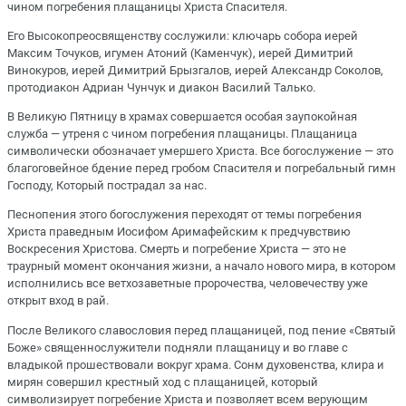
чином погребения плащаницы Христа Спасителя.
Его Высокопреосвященству сослужили: ключарь собора иерей
Максим Точуков, игумен Атоний (Каменчук), иерей Димитрий
Винокуров, иерей Димитрий Брызгалов, иерей Александр Соколов,
протодиакон Адриан Чунчук и диакон Василий Талько.
В Великую Пятницу в храмах совершается особая заупокойная
служба — утреня с чином погребения плащаницы. Плащаница
символически обозначает умершего Христа. Все богослужение — это
благоговейное бдение перед гробом Спасителя и погребальный гимн
Господу, Который пострадал за нас.
Песнопения этого богослужения переходят от темы погребения
Христа праведным Иосифом Аримафейским к предчувствию
Воскресения Христова. Смерть и погребение Христа — это не
траурный момент окончания жизни, а начало нового мира, в котором
исполнились все ветхозаветные пророчества, человечеству уже
открыт вход в рай.
После Великого славословия перед плащаницей, под пение «Святый
Боже» священнослужители подняли плащаницу и во главе с
владыкой прошествовали вокруг храма. Сонм духовенства, клира и
мирян совершил крестный ход с плащаницей, который
символизирует погребение Христа и позволяет всем верующим