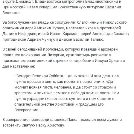
в бухте Диомид г. Владивостока митрополит Владивостокский и
Приморский Павел совершил Божественную литургию Василия
Великого.
За богослужением владыке сослужили: благочинный Никольского
благочиния иерей Михаил Тутаев, настоятель храма протоиерей
Даниил Нефедьев, иерей Иоанн Караман, иерей Александр Соколов,
протодиакон Адриан Чунчук и диакон Василий Талько.
В своей сегодняшней проповеди, которую правящий архиерей
произнес по окончании Литургии, архипастырь разъяснил
прихожанам евангельский отрывок о погребении Иисуса Христа и
дал наставление:
- Сегодня Великая Суббота — день покоя. И этот день нам
нужно провести свято, как поется в песнопениях: «Да
молчит всякая плоть человеча, и да стоит со страхом и
трепетом, и ничтоже земное в себе да помышляет». Нам
нужно упраздниться от всего суетного и помышлять о
спасительной жертве Христовой и грядущем Его
Воскресении.
В завершение проповеди владыка Павел пожелал всем духовно
встретить Святую Пасху Христову.