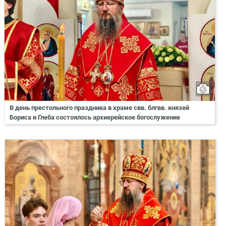
В день престольного праздника в храме свв. блгвв. князей
Бориса и Глеба состоялось архиерейское богослужение