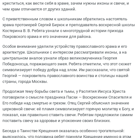
креститься, как вести себя в храме, зачем нужны иконы и свечи, и
чем храм отличается от других зданий.
С приветственным словом к школьникам обратились настоятель
храма протоиерей Сергий Бирюк и преподаватель воскресной школы
Костерина В. В. Ребята узнали о многотрудной истории прихода
Покровского храма и его значении для района.
Особое внимание уделили устройству православного храма и его
архитектуре. Школьники с интересом рассматривали иконы, а на
центральном аналое узнали образ великомученика Георгия
Победоносца, поражающего змея. Ребята отметили, что этот сюжет
символизирует победу добра над злом. Им рассказали, что святой
Георгий — покровитель православного воинства и столицы нашей
страны, города Москвы.
Продолжая тему борьбы света и тьмы, у Распятия Иисуса Христа
поговорили о смысле праздника Пасхи — Воскресении Спасителя и
Его победе над смертью и грехом. Отец Сергий объяснил значение
церковной свечи: её пламя символизирует горячую молитву к Богу, и
показал, как правильно ставить свечи. Ребятам предложили самим
поставить свечу за здоровье и упокоение своих близких.
Беседа о Таинстве Крещения оказалась особенно трогательной:
выяснилось, что половина ребят приняли Крещение именно в этом