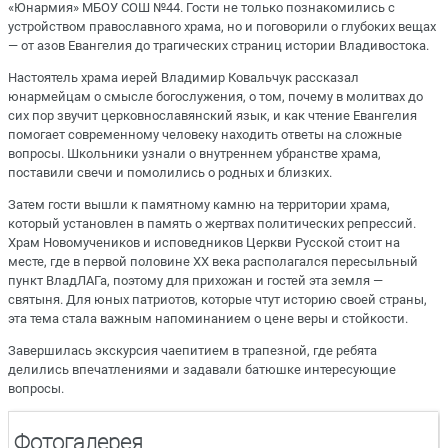
«Юнармия» МБОУ СОШ №44. Гости не только познакомились с
устройством православного храма, но и поговорили о глубоких вещах
— от азов Евангелия до трагических страниц истории Владивостока.
Настоятель храма иерей Владимир Ковальчук рассказал
юнармейцам о смысле богослужения, о том, почему в молитвах до
сих пор звучит церковнославянский язык, и как чтение Евангелия
помогает современному человеку находить ответы на сложные
вопросы. Школьники узнали о внутреннем убранстве храма,
поставили свечи и помолились о родных и близких.
Затем гости вышли к памятному камню на территории храма,
который установлен в память о жертвах политических репрессий.
Храм Новомучеников и исповедников Церкви Русской стоит на
месте, где в первой половине XX века располагался пересыльный
пункт ВладЛАГа, поэтому для прихожан и гостей эта земля —
святыня. Для юных патриотов, которые чтут историю своей страны,
эта тема стала важным напоминанием о цене веры и стойкости.
Завершилась экскурсия чаепитием в трапезной, где ребята
делились впечатлениями и задавали батюшке интересующие
вопросы.
Фотогалерея