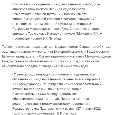
«По итогам обсуждения, Синод постановил освободить
епископа Можайского Леонида от должности
наместника Оптиной пустыни и назначить его
викарием Калужской епархии с титулом "Тарусский".
Быть наместником Оптиной пустыни и викарием
Патриарха Московского и всея Руси Синод постановил
епископу Тарусскому Иосифу с титулом "Можайский"», —
проинформировал В.Р. Легойда.
Также, по словам представителя Церкви, члены Священного Синода
заслушали рапорт митрополита Екатеринбургского и Верхотурского
Евгения, председателя Организационного комитета Международных
Рождественских образовательных чтений, с предложениями
относительно порядка проведения Чтений в 2022 году.
«С учетом сохраняющейся сложной эпидемической
обстановки Синод постановил перенести мероприятия
XXX Международных Рождественских образовательных
чтений на период с 23 по 25 мая 2022 года с
именованием их XXX Международными
образовательными чтениями. При этом принято
решение оставить неизменной дату проведения
Рождественских Парламентских встреч (27 января 2022
года)», — проинформировал В.Р. Легойда.