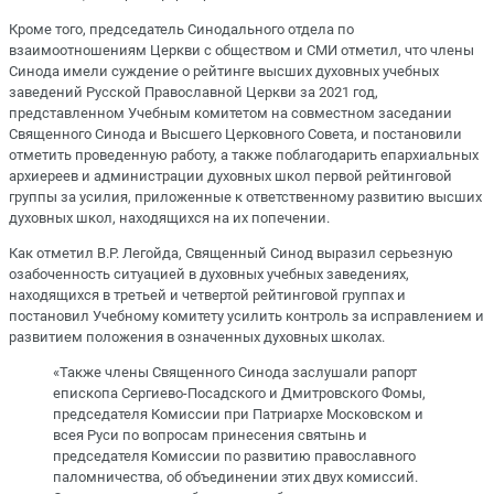
Кроме того, председатель Синодального отдела по
взаимоотношениям Церкви с обществом и СМИ отметил, что члены
Синода имели суждение о рейтинге высших духовных учебных
заведений Русской Православной Церкви за 2021 год,
представленном Учебным комитетом на совместном заседании
Священного Синода и Высшего Церковного Совета, и постановили
отметить проведенную работу, а также поблагодарить епархиальных
архиереев и администрации духовных школ первой рейтинговой
группы за усилия, приложенные к ответственному развитию высших
духовных школ, находящихся на их попечении.
Как отметил В.Р. Легойда, Священный Синод выразил серьезную
озабоченность ситуацией в духовных учебных заведениях,
находящихся в третьей и четвертой рейтинговой группах и
постановил Учебному комитету усилить контроль за исправлением и
развитием положения в означенных духовных школах.
«Также члены Священного Синода заслушали рапорт
епископа Сергиево-Посадского и Дмитровского Фомы,
председателя Комиссии при Патриархе Московском и
всея Руси по вопросам принесения святынь и
председателя Комиссии по развитию православного
паломничества, об объединении этих двух комиссий.