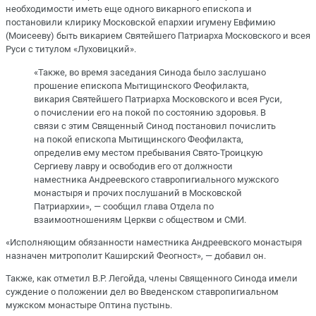
необходимости иметь еще одного викарного епископа и
постановили клирику Московской епархии игумену Евфимию
(Моисееву) быть викарием Святейшего Патриарха Московского и всея
Руси с титулом «Луховицкий».
«Также, во время заседания Синода было заслушано
прошение епископа Мытищинского Феофилакта,
викария Святейшего Патриарха Московского и всея Руси,
о почислении его на покой по состоянию здоровья. В
связи с этим Священный Синод постановил почислить
на покой епископа Мытищинского Феофилакта,
определив ему местом пребывания Свято-Троицкую
Сергиеву лавру и освободив его от должности
наместника Андреевского ставропигиального мужского
монастыря и прочих послушаний в Московской
Патриархии», — сообщил глава Отдела по
взаимоотношениям Церкви с обществом и СМИ.
«Исполняющим обязанности наместника Андреевского монастыря
назначен митрополит Каширский Феогност», — добавил он.
Также, как отметил В.Р. Легойда, члены Священного Синода имели
суждение о положении дел во Введенском ставропигиальном
мужском монастыре Оптина пустынь.