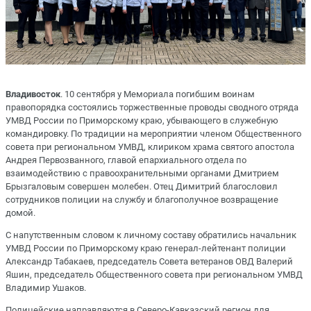
Владивосток
. 10 сентября у Мемориала погибшим воинам
правопорядка состоялись торжественные проводы сводного отряда
УМВД России по Приморскому краю, убывающего в служебную
командировку. По традиции на мероприятии членом Общественного
совета при региональном УМВД, клириком храма святого апостола
Андрея Первозванного, главой епархиального отдела по
взаимодействию с правоохранительными органами Дмитрием
Брызгаловым совершен молебен. Отец Димитрий благословил
сотрудников полиции на службу и благополучное возвращение
домой.
С напутственным словом к личному составу обратились начальник
УМВД России по Приморскому краю генерал-лейтенант полиции
Александр Табакаев, председатель Совета ветеранов ОВД Валерий
Яшин, председатель Общественного совета при региональном УМВД
Владимир Ушаков.
Полицейские направляются в Северо-Кавказский регион для