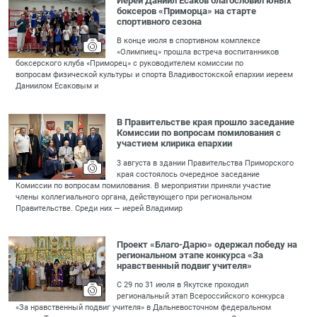
Иерей Даниил Есаков благословил юных
боксеров «Приморца» на старте
спортивного сезона
В конце июля в спортивном комплексе
«Олимпиец» прошла встреча воспитанников
боксерского клуба «Приморец» с руководителем комиссии по
вопросам физической культуры и спорта Владивостокской епархии иереем
Даниилом Есаковым и
В Правительстве края прошло заседание
Комиссии по вопросам помилования с
участием клирика епархии
3 августа в здании Правительства Приморского
края состоялось очередное заседание
Комиссии по вопросам помилования. В мероприятии приняли участие
члены коллегиального органа, действующего при региональном
Правительстве. Среди них — иерей Владимир
Проект «Благо-Дарю» одержал победу на
региональном этапе конкурса «За
нравственный подвиг учителя»
С 29 по 31 июля в Якутске проходил
региональный этап Всероссийского конкурса
«За нравственный подвиг учителя» в Дальневосточном федеральном