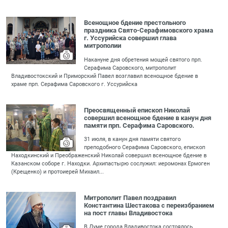
Всенощное бдение престольного
праздника Свято-Серафимовского храма
г. Уссурийска совершил глава
митрополии
Накануне дня обретения мощей святого прп.
Серафима Саровского, митрополит
Владивостокский и Приморский Павел возглавил всенощное бдение в
храме прп. Серафима Саровского г. Уссурийска
Преосвященный епископ Николай
совершил всенощное бдение в канун дня
памяти прп. Серафима Саровского.
31 июля, в канун дня памяти святого
преподобного Серафима Саровского, епископ
Находкинский и Преображенский Николай совершил всенощное бдение в
Казанском соборе г. Находки. Архипастырю сослужил: иеромонах Ермоген
(Крещенко) и протоиерей Михаил...
Митрополит Павел поздравил
Константина Шестакова с переизбранием
на пост главы Владивостока
В Думе города Владивостока состоялось