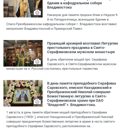
бдение в кафедральном соборе
Владивостока
Накануне дня памяти пророка Илии и Недели 9-
й по Пятидесятнице, всенощное бдение в
Спасо-Преображенском кафедральном соборе г. Владивостока возглавил
митрополит Владивостокский и Приморский Павел
Правящий архиерей возглавил Литургию
престольного праздника в Свято-
Серафимовском мужском монастыре
В день обретения мощей прп. Серафима
Саровского, в Свято-Серафимовском мужском
монастыре на о. Русский состоялись престольные торжества
В день памяти преподобного Серафима
Саровского, епископ Находкинский и
Преображенский Николай совершил
Божественную литургию в Свято-
Серафимовском храме при ОАО
"Владхлеб" г. Владивостока.
1 августа, в день памяти обретения мощей преподобного Серафима
Саровского (1903г.), епископ Находкинский и Преображенский Николай
совершил праздничную Божественную литургию в храме в честь святого
преподобного Серафима Саровского, расположенном на...