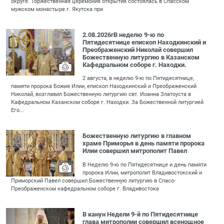
округе. Торжественная церемония открытия состоялась в Спасском
мужском монастыре г. Якутска при
2.08.2026гВ неделю 9-ю по
Пятидесятнице епископ Находкинский и
Преображенский Николай совершил
Божественную литургию в Казанском
Кафедральном соборе г. Находки.
2 августа, в неделю 9-ю по Пятидесятнице,
памяти пророка Божия Илии, епископ Находкинский и Преображенский
Николай, возглавил Божественную литургию свт. Иоанна Златоуста в
Кафедральном Казанском соборе г. Находки. За Божественной литургией
Его...
Божественную литургию в главном
храме Приморья в день памяти пророка
Илии совершил митрополит Павел
В Неделю 9-ю по Пятидесятнице и день памяти
пророка Илии, митрополит Владивостокский и
Приморский Павел совершил Божественную литургию в Спасо-
Преображенском кафедральном соборе г. Владивостока
В канун Недели 9-й по Пятидесятнице
глава митрополии совершил всенощное