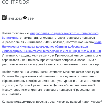
сентября
15.08.2013
3644
По благословению
митрополита Владивостокского и Приморского
Вениамина
, епархиальным координатором грантового конкурса
«Православная инициатива - 2013» во Владивостоке назначена
Инна
Николаевна Чистякова, координатор общины добровольцев
«Милосердие». Ее контактные телефоны: 269-08-38, 8-902-483-08-38
.
Участники, находящиеся в границах Приморской митрополии, могут
обращаться к ней по всем практическим вопросам, связанным с
участием в конкурсе: подачей заявок, составлением проектов и пр.
По благословению Святейшего Патриарха Московского и всея Руси
Кирилла Координационный комитет по поощрению социальных,
образовательных, информационных, культурных и иных инициатив
под эгидой Русской Православной Церкви объявляет о начале X
Международного открытого грантового конкурса «Православная
инициатива».
Конкурс поддерживает проекты, реализуемые на всей канонической