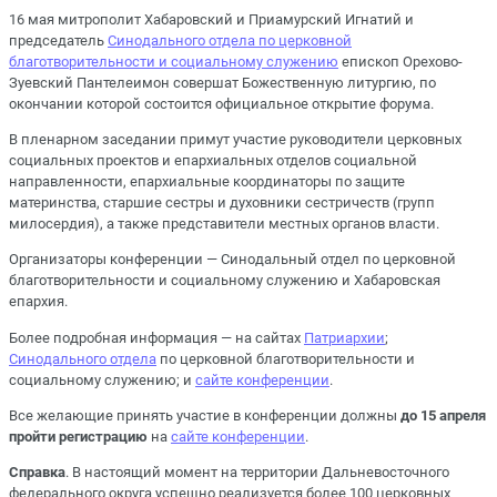
16 мая митрополит Хабаровский и Приамурский Игнатий и
председатель
Синодального отдела по церковной
благотворительности и социальному служению
епископ Орехово-
Зуевский Пантелеимон совершат Божественную литургию, по
окончании которой состоится официальное открытие форума.
В пленарном заседании примут участие руководители церковных
социальных проектов и епархиальных отделов социальной
направленности, епархиальные координаторы по защите
материнства, старшие сестры и духовники сестричеств (групп
милосердия), а также представители местных органов власти.
Организаторы конференции — Синодальный отдел по церковной
благотворительности и социальному служению и Хабаровская
епархия.
Более подробная информация — на сайтах
Патриархии
;
Синодального отдела
по церковной благотворительности и
социальному служению; и
сайте конференции
.
Все желающие принять участие в конференции должны
до 15 апреля
пройти регистрацию
на
сайте конференции
.
Справка
. В настоящий момент на территории Дальневосточного
федерального округа успешно реализуется более 100 церковных