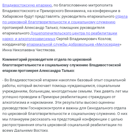
Владивостокскую епархию
, по благословению митрополита
Владивостокского и Приморского Вениамина, на конференции в
Хабаровске будут представлять: руководитель епархиального
отдела
по церковной благотворительности и социальному служению
протоиерей Александр Талько; помощник руководителя
епархиального
Душепопечительского центра по реабилитации
нарко- и алкоголезависимых
Сергей Владимирович Козлов;
координатор
епархиальной службы добровольцев «Милосердие
»
Инна Николаевна Чистякова.
Комментарий руководителя отдела по церковной
благотворительности и социальному служению Владивостокской
епархии протоиерея Александра Талько
:
- Во Владивостокской епархии накоплен базовый опыт социальной
работы, который включает помощь нуждающимся, социальным
учреждениям, больницам, многодетным семьям. Уже девять лет мы
успешно проводим в Приморье реабилитацию страждущих от
алкоголизма и наркомании. Эти результаты высоко оценены
руководством Госнаркоконтроля и важны для Синодального отдела
по церковной благотворительности и социальному служению. О них
мы планируем рассказать на предстоящей конференции с целью
распространения опыта церковной социальной реабилитации по
всему Дальнему Востоку.