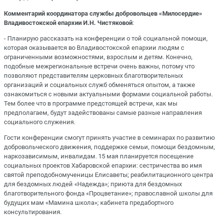
Комментарий координатора службы добровольцев «Милосердие»
Владивостокской епархии И.Н. Чистяковой
:
- Планирую рассказать на конференции о той социальной помощи,
которая оказывается во Владивостокской епархии людям с
ограниченными возможностями, взрослым и детям. Конечно,
подобные межрегиональные встречи очень важны, потому что
позволяют представителям церковных благотворительных
организаций и социальных служб обменяться опытом, а также
ознакомиться с новыми актуальными формами социальной работы.
Тем более что в программе предстоящей встречи, как мы
предполагаем, будут задействованы самые разные направления
социального служения.
Гости конференции смогут принять участие в семинарах по развитию
добровольческого движения, поддержке семьи, помощи бездомным,
наркозависимым, инвалидам. 15 мая планируется посещение
социальных проектов Хабаровской епархии: сестричества во имя
святой преподобномученицы Елисаветы; реабилитационного центра
для бездомных людей «Надежда»; приюта для бездомных
благотворительного фонда «Процветание»; православной школы для
будущих мам «Мамина школа»; кабинета предабортного
консультирования.