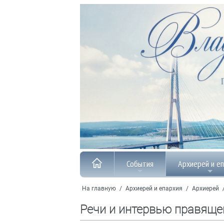
События
Архиерей и е
На главную
/
Архиерей и епархия
/
Архиерей
Речи и интервью правяще