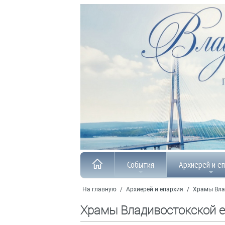
События
Архиерей и е
На главную
/
Архиерей и епархия
/
Храмы Вла
Храмы Владивостокской 