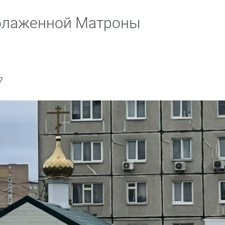
 блаженной Матроны
7