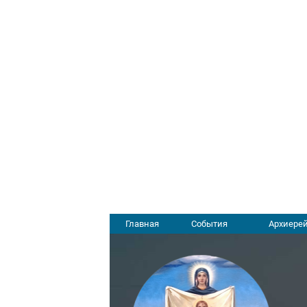
Главная
События
Архиерей