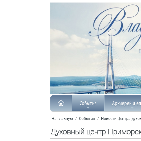
События
Архиерей и е
На главную
/
События
/
Новости Центра духо
Духовный центр Приморс