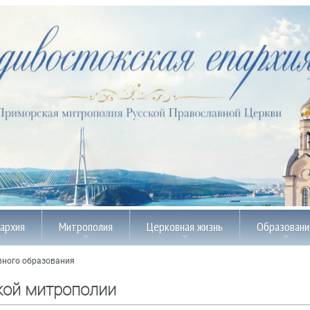
пархия
Митрополия
Церковная жизнь
Образовани
вного образования
кой митрополии