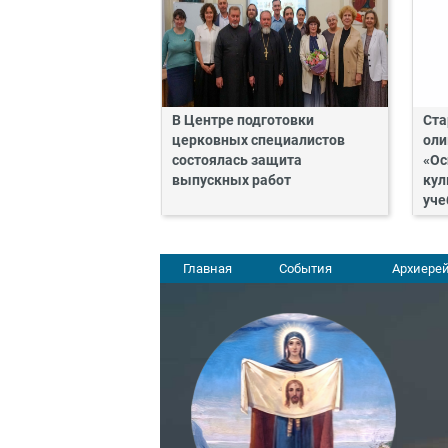
В Центре подготовки
Ста
церковных специалистов
оли
состоялась защита
«Ос
выпускных работ
кул
уче
Главная
События
Архиерей