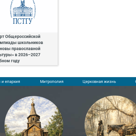
рт Общероссийской
мпиады школьников
новы православной
ьтуры» в 2026–2027
бном году
 и епархия
Митрополия
Церковная жизнь