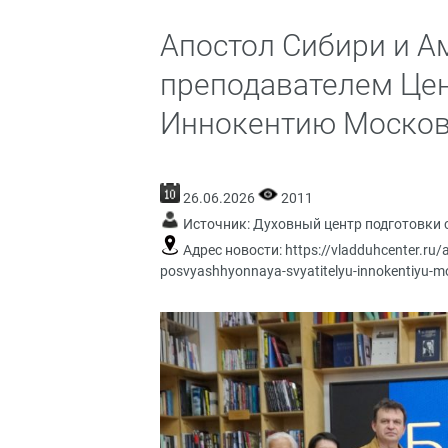
Апостол Сибири и Ам
преподавателем Цен
Иннокентию Моско
26.06.2026
2011
Источник:
Духовный центр подготовки 
Адрес новости:
https://vladduhcenter.ru/a
posvyashhyonnaya-svyatitelyu-innokentiyu-