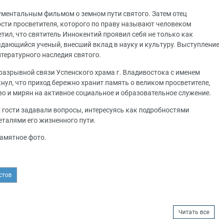
кументальным фильмом о земном пути святого. Затем отец
сти просветителя, которого по праву называют человеком
ил, что святитель Иннокентий проявил себя не только как
ыдающийся ученый, внесший вклад в науку и культуру. Выступлени
тературного наследия святого.
разрывной связи Успенского храма г. Владивостока с именем
ул, что приход бережно хранит память о великом просветителе,
о и мирян на активное социальное и образовательное служение.
 гости задавали вопросы, интересуясь как подробностями
еталями его жизненного пути.
памятное фото.
стов
Читать все