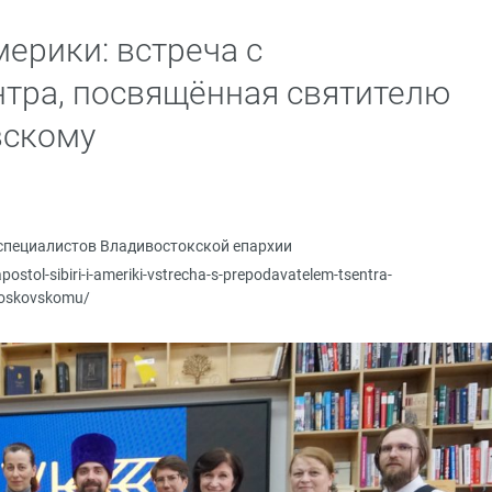
ерики: встреча с
тра, посвящённая святителю
вскому
специалистов Владивостокской епархии
postol-sibiri-i-ameriki-vstrecha-s-prepodavatelem-tsentra-
moskovskomu/