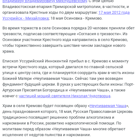
Владимиру Владимировичу Миклушевскому
. С этой целью
Владивостокская епархия Приморской митрополии, в частности, и
организовала Крестные ходы по двум маршрутам:
17 мая 2012 года
Уссурийск - Михайловка
; 18 мая Осиновка - Кремово.
Во время торжеств в селе Осиновка порядка 20 человек приняли обет
трезвости, подписав соответствующие «Согласия о трезвости». Из
Осиновки участники Крестного хода направились в село Кремово,
чтобы торжественно завершить шествие чином закладки нового
храма.
Епископ Уссурийский Иннокентий прибыл в с. Кремово к моменту
встречи Крестного хода, который двигался по главной сельской
улице к центру села, где и планируется соорудить храм в честь иконы
Божией Матери «Неупиваемая Чаша». Сейчас там уже возведен
фундамент будущей церкви. В руках у шествующих были иконы: Порт-
Артурская Пресвятая Богородица и «Неупиваемая Чаша», а также
ковчег с
частицей мощей святителя Николая Чудотворца
.
Храм в селе Кремово будет посвящен образу «
Неупиваемая Чаша
»,
день празднования которого, 18 мая, Русская Православная Церковь
традиционно посвящает решению проблем алкоголизма и
наркомании в России, развитию наркологической помощи. По
молитвам перед образом «Неупиваемая Чаша» многие обретают
исцеление от недугов пьянства и наркомании.