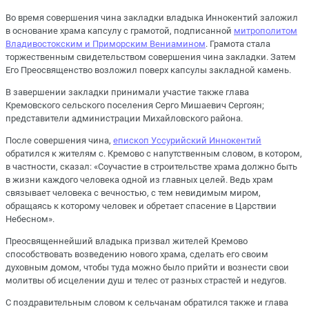
Во время совершения чина закладки владыка Иннокентий заложил
в основание храма капсулу с грамотой, подписанной
митрополитом
Владивостокским и Приморским Вениамином
. Грамота стала
торжественным свидетельством совершения чина закладки. Затем
Его Преосвященство возложил поверх капсулы закладной камень.
В завершении закладки принимали участие также глава
Кремовского сельского поселения Серго Мишаевич Сергоян;
представители администрации Михайловского района.
После совершения чина,
епископ Уссурийский Иннокентий
обратился к жителям с. Кремово с напутственным словом, в котором,
в частности, сказал: «Соучастие в строительстве храма должно быть
в жизни каждого человека одной из главных целей. Ведь храм
связывает человека с вечностью, с тем невидимым миром,
обращаясь к которому человек и обретает спасение в Царствии
Небесном».
Преосвященнейший владыка призвал жителей Кремово
способствовать возведению нового храма, сделать его своим
духовным домом, чтобы туда можно было прийти и вознести свои
молитвы об исцелении душ и телес от разных страстей и недугов.
С поздравительным словом к сельчанам обратился также и глава