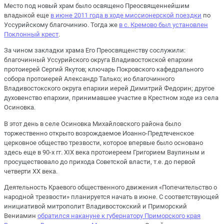
Место под новый храм было освящено Преосвященнейшим
владыкой еще
в июне 2011 года в ходе миссионерской поездки
по
Уссурийскому благочинию. Тогда же
в с. Кремово был установлен
Поклонный крест
.
За чином закладки храма Его Преосвященству сослужили:
благочинный Уссурийского округа Владивостокской епархии
протоиерей Сергий Якутов; ключарь Покровского кафедрального
собора протоиерей Александр Талько; ио благочинного
Владивостокского округа епархии иерей Димитрий Федорин; другое
духовенство епархии, принимавшее участие в Крестном ходе из села
Осиновка.
В этот день в селе Осиновка Михайловского района было
торжественно открыто возрождаемое Иоанно-Предтеченское
церковное общество трезвости, которое впервые было основано
здесь еще в 90-х гг. XIX века протоиереем Григорием Ваулиным и
просуществовало до прихода Советской власти, т.е. до первой
четверти XX века.
Деятельность Краевого общественного движения «Попечительство о
народной трезвости» планируется начать в июне. С соответствующей
инициативой митрополит Владивостокский и Приморский
Вениамин
обратился накануне к губернатору Приморского края