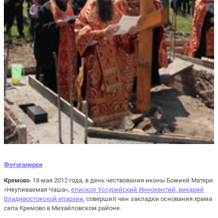
Фотогалерея
Кремово
. 18 мая 2012 года, в день чествования иконы Божией Матери
«Неупиваемая Чаша»,
епископ Уссурийский Иннокентий, викарий
Владивостокской епархии
, совершил чин закладки основания храма
села Кремово в Михайловском районе.