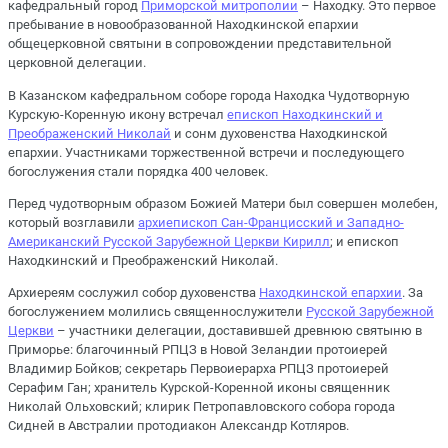
кафедральный город
Приморской митрополии
– Находку. Это первое
пребывание в новообразованной Находкинской епархии
общецерковной святыни в сопровождении представительной
церковной делегации.
В Казанском кафедральном соборе города Находка Чудотворную
Курскую-Коренную икону встречал
епископ Находкинский и
Преображенский Николай
и сонм духовенства Находкинской
епархии. Участниками торжественной встречи и последующего
богослужения стали порядка 400 человек.
Перед чудотворным образом Божией Матери был совершен молебен,
который возглавили
архиепископ Сан-Францисский и Западно-
Американский Русской Зарубежной Церкви Кирилл
; и епископ
Находкинский и Преображенский Николай.
Архиереям сослужил собор духовенства
Находкинской епархии
. За
богослужением молились священнослужители
Русской Зарубежной
Церкви
– участники делегации, доставившей древнюю святыню в
Приморье: благочинный РПЦЗ в Новой Зеландии протоиерей
Владимир Бойков; секретарь Первоиерарха РПЦЗ протоиерей
Серафим Ган; хранитель Курской-Коренной иконы священник
Николай Ольховский; клирик Петропавловского собора города
Сидней в Австралии протодиакон Александр Котляров.