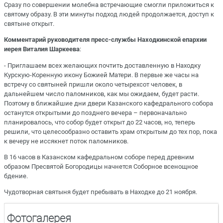
Сразу по совершении молебна встречающие смогли приложиться к
святому образу. В эти минуты подход людей продолжается, доступ к
святыне открыт.
Комментарий руководителя пресс-службы Находкинской епархии
иерея Виталия Шаркеева
:
- Приглашаем всех желающих почтить доставленную в Находку
Курскую-Коренную икону Божией Матери. В первые же часы на
встречу со святыней пришли около четырехсот человек, в
дальнейшем число паломников, как мы ожидаем, будет расти.
Поэтому в ближайшие дни двери Казанского кафедрального собора
останутся открытыми до позднего вечера – первоначально
планировалось, что собор будет открыт до 22 часов, но, теперь
решили, что целесообразно оставить храм открытым до тех пор, пока
к вечеру не иссякнет поток паломников.
В 16 часов в Казанском кафедральном соборе перед древним
образом Пресвятой Богородицы начнется Соборное всенощное
бдение.
Чудотворная святыня будет пребывать в Находке до 21 ноября.
Фотогалерея