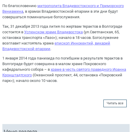
По благословению
митрополита Владивостокского и Приморского
Вениамина
, в храмах Владивостокской епархии в эти дни будут
совершаться поминальные богослужения.
Так, 31 декабря 2013 года лития по жертвам терактов в Волгограде
состоится в
Успенском храме Владивостока
(ул.Светланская, 65,
остановка транспорта «Лазо»); начало в 18 часов. Богослужение
возглавит настоятель храма
епископ Иннокентий, викарий
Владивостокской епархии
.
1 января 2014 года панихида по погибшим в результате терактов в
Волгограде будет совершена в малом храме Покровского
кафедрального собора – в
храме в честь святого праведного Иоанна
Кронштадтского
(Океанский проспект, 44, остановка «Покровский
парк»); начало около 10 часов.
Читать все
Меню раздела