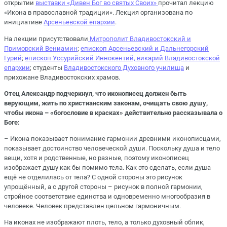
открытии
выставки «Дивен Бог во святых Своих»
прочитал лекцию
«Икона в православной традиции». Лекция организована по
инициативе
Арсеньевской епархии
.
На лекции присутствовали
Митрополит Владивостокский и
Приморский Вениамин
;
епископ Арсеньевский и Дальнегорский
Гурий
;
епископ Уссурийский Иннокентий, викарий Владивостокской
епархии
; студенты
Владивостокского Духовного училища
и
прихожане Владивостокских храмов.
Отец Александр подчеркнул, что иконописец должен быть
верующим, жить по христианским законам, очищать свою душу,
чтобы икона – «богословие в красках» действительно рассказывала о
Боге:
– Икона показывает понимание гармонии древними иконописцами,
показывает достоинство человеческой души. Поскольку душа и тело
вещи, хотя и родственные, но разные, поэтому иконописец
изображает душу как бы помимо тела. Как это сделать, если душа
ещё не отделилась от тела? С одной стороны это рисунок
упрощённый, а с другой стороны – рисунок в полной гармонии,
стройное соответствие единства и одновременно многообразия в
человеке. Человек представлен цельном гармоничным.
На иконах не изображают плоть, тело, а только духовный облик,