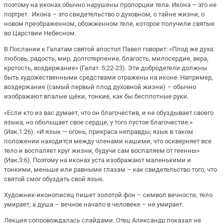
поэтому на иконах обычно нарушены пропорции тела. Икона – это не
портрет. Икона – это свидетельство о духовном, о тайне жизни, о
новом преображенном, обожженном теле, которое получили святые
во Царствии Небесном.
В Послании к Галатам святой апостол Павел говорит: «Плод же духа:
любовь, радость, мир, долготерпение, благость, милосердие, вера,
кротость, воздержание» (Галат. 5:22-23). Эти добродетели должны
быть художественными средствами отражены на иконе. Например,
воздержание (самый первый плод духовной жизни) – обычно
изображают впалые щёки, тонкие, как бы бесплотные руки.
«Если кто из вас думает, что он благочестив, и не обуздывает своего
языка, но обольщает свое сердце, у того пустое благочестие.»
(Иак.1:26). «И язык — огонь, прикраса неправды; язык в таком
положении находится между членами нашими, что оскверняет все
тело и воспаляет круг жизни, будучи сам воспаляем от геенны»
(Иак.3:6). Поэтому на иконах уста изображают маленькими и
тонкими, меньше или равными глазам – как свидетельство того, что
святой смог обуздать свой язык.
Художник-иконописец пишет золотой фон – символ вечности, тело
умирает, а душа – вечное начало в человеке – не умирает.
Лекция сопровождалась слайдами. Отец Александр показал не