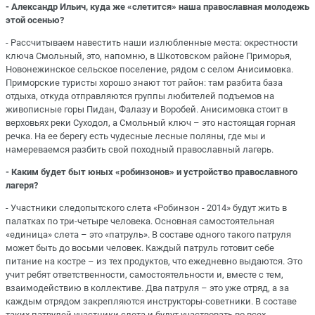
- Александр Ильич, куда же «слетится» наша православная молодежь
этой осенью?
- Рассчитываем навестить наши излюбленные места: окрестности
ключа Смольный, это, напомню, в Шкотовском районе Приморья,
Новонежинское сельское поселение, рядом с селом Анисимовка.
Приморские туристы хорошо знают тот район: там разбита база
отдыха, откуда отправляются группы любителей подъемов на
живописные горы Пидан, Фалазу и Воробей. Анисимовка стоит в
верховьях реки Суходол, а Смольный ключ – это настоящая горная
речка. На ее берегу есть чудесные лесные поляны, где мы и
намереваемся разбить свой походный православный лагерь.
- Каким будет быт юных «робинзонов» и устройство православного
лагеря?
- Участники следопытского слета «Робинзон - 2014» будут жить в
палатках по три-четыре человека. Основная самостоятельная
«единица» слета – это «патруль». В составе одного такого патруля
может быть до восьми человек. Каждый патруль готовит себе
питание на костре – из тех продуктов, что ежедневно выдаются. Это
учит ребят ответственности, самостоятельности и, вместе с тем,
взаимодействию в коллективе. Два патруля – это уже отряд, а за
каждым отрядом закрепляются инструкторы-советники. В составе
таких патрулей участники слета и будут участвовать во всех