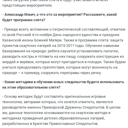
предстоящих мероприятиях.
- Александр Ильич, а что это за мероприятия? Расскажите, какой
будет программа слета?
- Прежде всего, вспомним о патриотической составляющей, отметим
со всей Россией 4-го ноября День народного единства и праздник
Казанской иконы Божией Матери. Также в программе слета: защита
проектов скаутских лагерей на 2015-2017 годы. Обучение навыкам
базирования на природе: ребята научатся устанавливать палатки,
разводить костры и готовить на них пищу, сооружать конструкции из
жердей и верёвок, которые могут пригодиться в походах. Также будем
учиться преодолевать препятствия, которые могут возникнуть на
природе – к примеру, сооружать переправы через речку.
- Какие методики в обучении юных следопытов будете использовать
на этом образовательном слете?
- Основу методик будут составлять оригинальные игровые
технологии, авторами которых, что хочется отметить, являются
руководители именно Приморской Дружины Следопытов. В целом
же, данные технологии основываются на скаутском методе и
методиках проведения детских образовательных лагерей,
разработанных в Братстве Православных Следопытов.