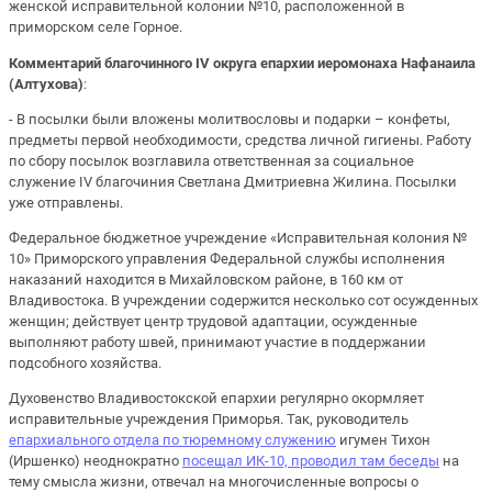
женской исправительной колонии №10, расположенной в
приморском селе Горное.
Комментарий благочинного IV округа епархии иеромонаха Нафанаила
(Алтухова)
:
- В посылки были вложены молитвословы и подарки – конфеты,
предметы первой необходимости, средства личной гигиены. Работу
по сбору посылок возглавила ответственная за социальное
служение IV благочиния Светлана Дмитриевна Жилина. Посылки
уже отправлены.
Федеральное бюджетное учреждение «Исправительная колония №
10» Приморского управления Федеральной службы исполнения
наказаний находится в Михайловском районе, в 160 км от
Владивостока. В учреждении содержится несколько сот осужденных
женщин; действует центр трудовой адаптации, осужденные
выполняют работу швей, принимают участие в поддержании
подсобного хозяйства.
Духовенство Владивостокской епархии регулярно окормляет
исправительные учреждения Приморья. Так, руководитель
епархиального отдела по тюремному служению
игумен Тихон
(Иршенко) неоднократно
посещал ИК-10, проводил там беседы
на
тему смысла жизни, отвечал на многочисленные вопросы о