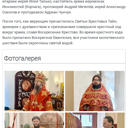
епархии иерей Илия Талько, настоятель храма иеромонах
Иннокентий (Корчага), протоиерей Андрей Метелёв, иерей Александр
Соколов и протодиакон Адриан Чунчук.
После того, как верующие причастились Святых Христовых Тайн,
архиереи с духовенством и прихожанами совершили крестный ход
вокруг храма, славя Воскресение Христово. Во время крестного хода
было прочитано Воскресное Евангелие, все участники молитвенного
шествия были окроплены святой водой.
Фотогалерея