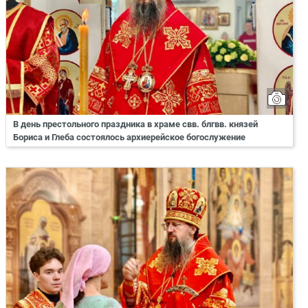
В день престольного праздника в храме свв. блгвв. князей
Бориса и Глеба состоялось архиерейское богослужение