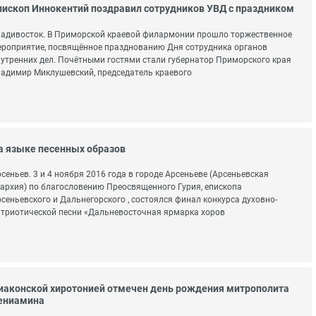
пископ Иннокентий поздравил сотрудников УВД с праздником
адивосток. В Приморской краевой филармонии прошло торжественное
роприятие, посвящённое празднованию Дня сотрудника органов
утренних дел. Почётными гостями стали губернатор Приморского края
адимир Миклушевский, председатель краевого
а языке песенных образов
сеньев. 3 и 4 ноября 2016 года в городе Арсеньеве (Арсеньевская
архия) по благословению Преосвященного Гурия, епископа
сеньевского и Дальнегорского , состоялся финал конкурса духовно-
триотической песни «Дальневосточная ярмарка хоров
иаконской хиротонией отмечен день рождения митрополита
ениамина