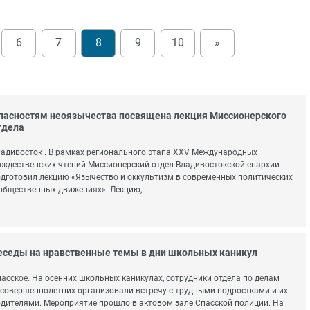
6
7
8
9
10
»
пасностям неоязычества посвящена лекция Миссионерского
тдела
адивосток . В рамках регионального этапа XXV Международных
ждественских чтений Миссионерский отдел Владивостокской епархии
дготовил лекцию «Язычество и оккультизм в современных политических
общественных движениях». Лекцию,
еседы на нравственные темы в дни школьных каникул
асское. На осенних школьных каникулах, сотрудники отдела по делам
совершеннолетних организовали встречу с трудными подростками и их
дителями. Мероприятие прошло в актовом зале Спасской полиции. На