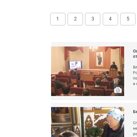
1
2
3
4
5
О
о
Вл
Ро
по
и 
Б
Сп
не
ро