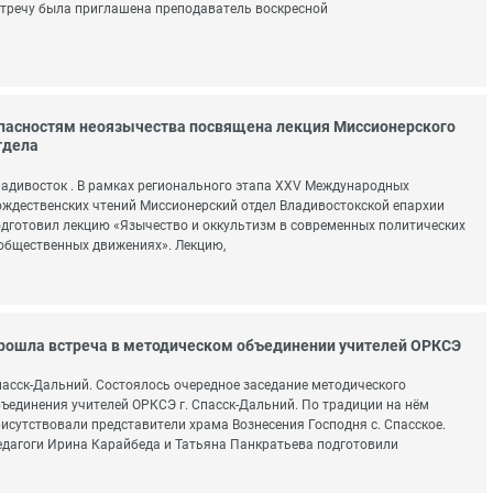
тречу была приглашена преподаватель воскресной
пасностям неоязычества посвящена лекция Миссионерского
тдела
адивосток . В рамках регионального этапа XXV Международных
ждественских чтений Миссионерский отдел Владивостокской епархии
дготовил лекцию «Язычество и оккультизм в современных политических
общественных движениях». Лекцию,
рошла встреча в методическом объединении учителей ОРКСЭ
асск-Дальний. Состоялось очередное заседание методического
ъединения учителей ОРКСЭ г. Спасск-Дальний. По традиции на нём
исутствовали представители храма Вознесения Господня с. Спасское.
дагоги Ирина Карайбеда и Татьяна Панкратьева подготовили