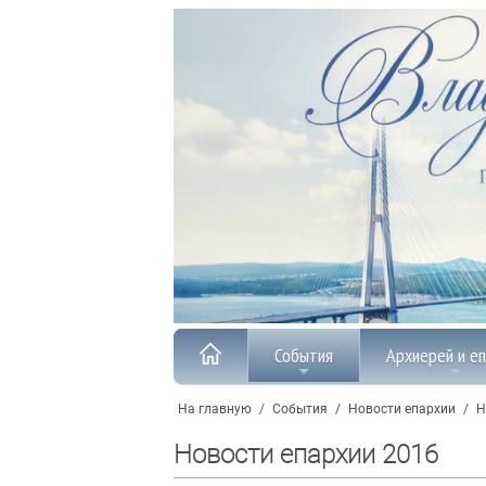
События
Архиерей и е
На главную
/
События
/
Новости епархии
/
Н
Новости епархии 2016