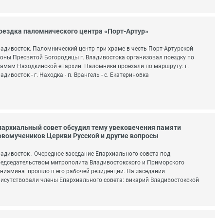
оездка паломнического центра «Порт-Артур»
адивосток. Паломнический центр при храме в честь Порт-Артурской
оны Пресвятой Богородицы г. Владивостока организовал поездку по
амам Находкинской епархии. Паломники проехали по маршруту: г.
адивосток - г. Находка - п. Врангель - с. Екатериновка
пархиальный совет обсудил тему увековечения памяти
овомучеников Церкви Русской и другие вопросы
адивосток . Очередное заседание Епархиального совета под
едседательством митрополита Владивостокского и Приморского
ниамина прошло в его рабочей резиденции. На заседании
исутствовали члены Епархиального совета: викарий Владивостокской