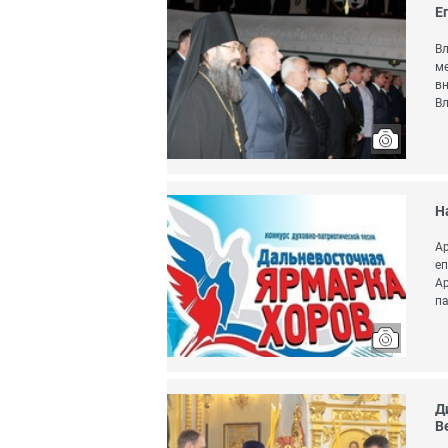
Е
Вл
ме
вн
Вл
Н
Ар
еп
Ар
па
Д
В