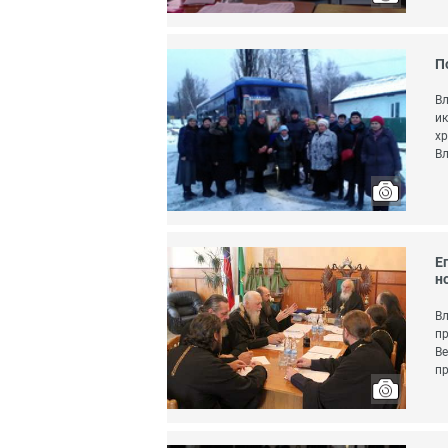
П
Вл
ик
хр
Вл
Е
н
Вл
пр
Ве
пр