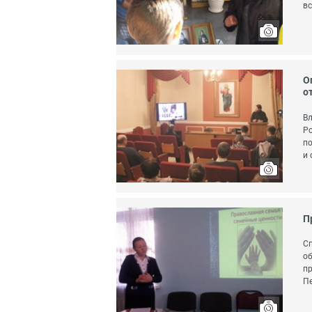
вс
О
о
Вл
Ро
по
и 
П
Сп
об
пр
Пе