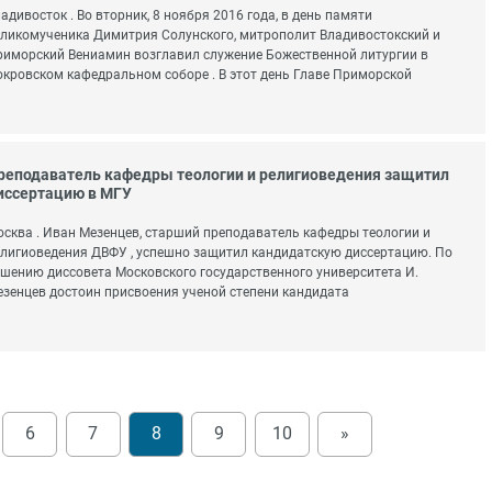
адивосток . Во вторник, 8 ноября 2016 года, в день памяти
ликомученика Димитрия Солунского, митрополит Владивостокский и
иморский Вениамин возглавил служение Божественной литургии в
кровском кафедральном соборе . В этот день Главе Приморской
реподаватель кафедры теологии и религиоведения защитил
иссертацию в МГУ
сква . Иван Мезенцев, старший преподаватель кафедры теологии и
лигиоведения ДВФУ , успешно защитил кандидатскую диссертацию. По
шению диссовета Московского государственного университета И.
зенцев достоин присвоения ученой степени кандидата
6
7
8
9
10
»