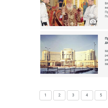
Вл
ве
Пр
По
П
д
Мо
ре
ре
Ме
1
2
3
4
5