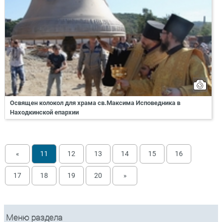
Освящен колокол для храма св.Максима Исповедника в
Находкинской епархии
«
11
12
13
14
15
16
17
18
19
20
»
Меню раздела