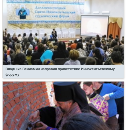
Владыка Вениамин направил приветствие Иннокентьевскому
форуму