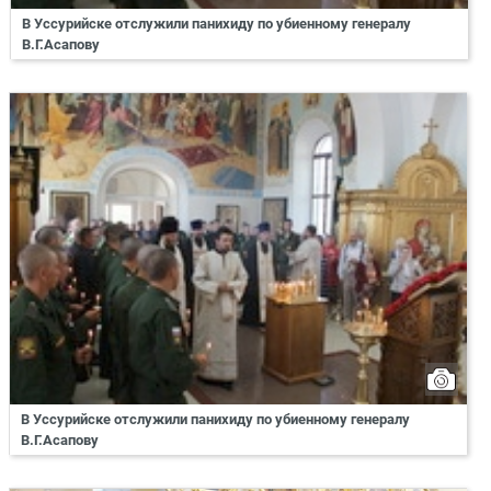
В Уссурийске отслужили панихиду по убиенному генералу
В.Г.Асапову
В Уссурийске отслужили панихиду по убиенному генералу
В.Г.Асапову