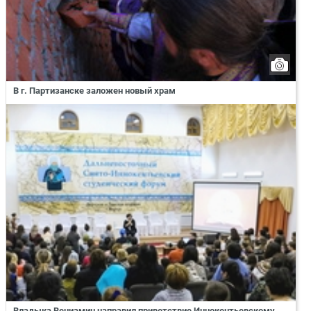
В г. Партизанске заложен новый храм
Владыка Вениамин направил приветствие Иннокентьевскому