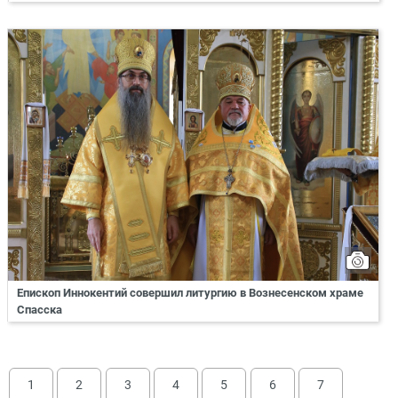
Епископ Иннокентий совершил литургию в Вознесенском храме
Спасска
1
2
3
4
5
6
7