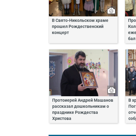
В Свято-Никольском храме
Про
прошел Рождественский
Кол
концерт
еже
бал
Протоиерей Андрей Машанов
В х
рассказал дошкольникам о
Пог
празднике Рождества
отч
Христова
соб