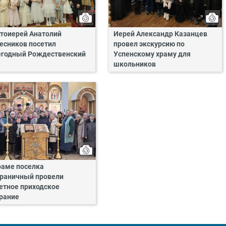
тоиерей Анатолий
Иерей Александр Казанцев
есников посетил
провел экскурсию по
годный Рождественский
Успенскому храму для
школьников
раме поселка
раничный провели
етное приходское
рание