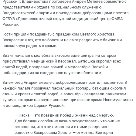
Русской г. Владивостока протоиерей Андрей Метелев совместно с
представителями отдела по социальному служению
Владивостокской епархии и приходскими добровольцами посетил
ФГБУЗ «Дальневосточный окружной медицинский центр ФМБА
России».
Гости пришли поздравить с праздником Светлого Христова
Воскресения тех, кто по болезни не смог разделить с близкими
пасхальную радость в храме.
Визит начался с молебна в актовом зале центра, на котором
присутствовал медицинский персонал. Батюшка окропил всех
святой водой, поздравил врачей и медсестёр с Пасхой и
поблагодарил их за ежедневное служение ближним.
Затем отец Андрей вместе с добровольцами посетил пациентов. В
каждой палате прозвучал пасхальный тропарь, батюшка окропил
стены и кровати святой водой, а волонтёры раздавали пациентам
куличи, которые накануне испекли прихожане храма Новомучеников
и исповедников Церкви Русской.
— Пасха — это праздник победы жизни над смертью.
Для болящих особенно важно почувствовать, что они не
оставлены, что о них молятся и с ними разделяют
радость о Воскресшем Христе, — отметила Виктория