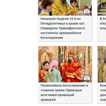
Накануне Недели 10-й по
В Е
Пятидесятнице в храме свт.
обс
Спиридона Тримифунтского
епа
состоялось архиерейское
богослужение
Полиелейное богослужение в
Бож
главном храме Приморья
гла
возглавил правящий
ден
архиерей
сов