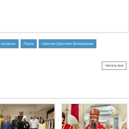
 литургия
Пасха
Светлое Христово Воскресение
Читать все