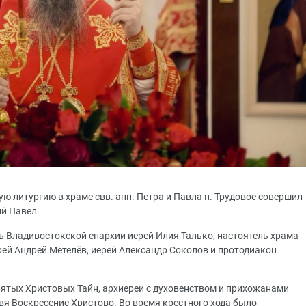
ую литургию в храме свв. апп. Петра и Павла п. Трудовое совершил
ий Павел.
 Владивостокской епархии иерей Илия Талько, настоятель храма
рей Андрей Метелёв, иерей Александр Соколов и протодиакон
вятых Христовых Тайн, архиереи с духовенством и прихожанами
вя Воскресение Христово. Во время крестного хода было