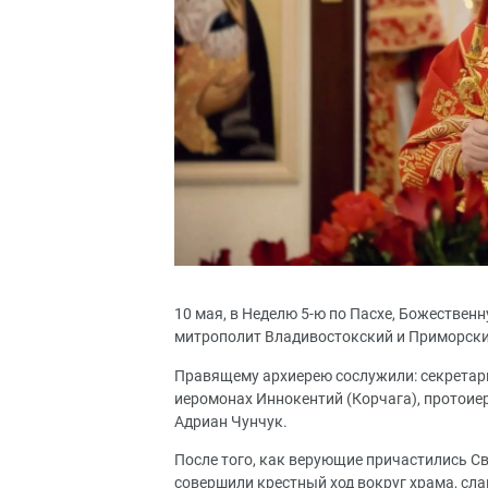
10 мая, в Неделю 5-ю по Пасхе, Божественн
митрополит Владивостокский и Приморск
Правящему архиерею сослужили: секретарь
иеромонах Иннокентий (Корчага), протоие
Адриан Чунчук.
После того, как верующие причастились С
совершили крестный ход вокруг храма, сла