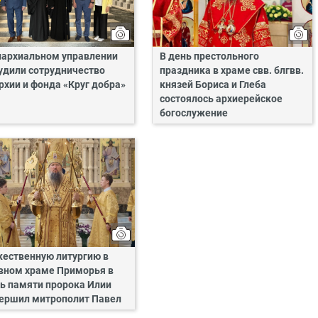
пархиальном управлении
В день престольного
удили сотрудничество
праздника в храме свв. блгвв.
рхии и фонда «Круг добра»
князей Бориса и Глеба
состоялось архиерейское
богослужение
ественную литургию в
вном храме Приморья в
ь памяти пророка Илии
ершил митрополит Павел