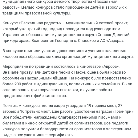
муниципального конкурса детского творчества «Пасхальная
радость». Целью конкурса стало приобщение детей и взрослых к
традициям православной культуры.
Конкурс «Пасхальная радость» — муниципальный сетевой проект,
который уже третий год подряд проводится под руководством
Управления образования муниципального округа Спасск-Дальний,
прихода храма Вознесения Господня с. Спасское и АО «Аврора».
В конкурсе приняли участие дошкольники и ученики начальных
классов всех образовательных организаций муниципального округа.
Мероприятие по традиции состоялось в кинотеатре «Аврора».
Вначале прозвучали детские песни о Пасхе, сцена была красиво
оформлена Пасхальными яйцами. На конкурс было предоставлено
более 200 работ: индивидуальных, коллективных и семейных. Были
организованы три творческих выставки, а лучшие работы
представлены в фойе кинотеатра.
По итогам конкурса члены жюри утвердили 19 первых мест, 27
вторых и 16 третьих мест. Две работы удостоены награды «Гран-при».
Все победители награждены благодарственными письмами и
билетами в кино с открытой датой от организаторов. Все педагоги
конкурса получили благодарности от организаторов в электронном
виде, а все участники — сертификаты.