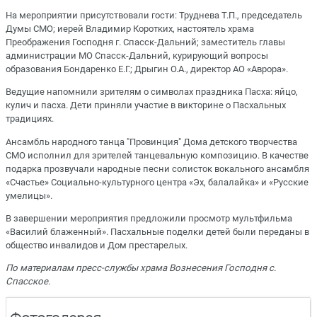
На мероприятии присутствовали гости: Труднева Т.П., председатель
Думы СМО; иерей Владимир Коротких, настоятель храма
Преображения Господня г. Спасск-Дальний; заместитель главы
администрации МО Спасск-Дальний, курирующий вопросы
образования Бондаренко Е.Г.; Дрыгин О.А., директор АО «Аврора».
Ведущие напомнили зрителям о символах праздника Пасха: яйцо,
кулич и пасха. Дети приняли участие в викторине о Пасхальных
традициях.
Ансамбль народного танца "Провинция" Дома детского творчества
СМО исполнил для зрителей танцевальную композицию. В качестве
подарка прозвучали народные песни солисток вокального ансамбля
«Счастье» Социально-культурного центра «Эх, балалайка» и «Русские
умелицы».
В завершении мероприятия предложили просмотр мультфильма
«Василий блаженный». Пасхальные поделки детей были переданы в
общество инвалидов и Дом престарелых.
По материалам пресс-службы храма Вознесения Господня с.
Спасское.