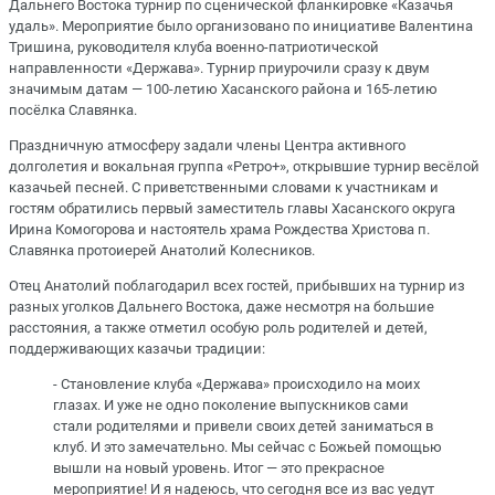
Дальнего Востока турнир по сценической фланкировке «Казачья
удаль». Мероприятие было организовано по инициативе Валентина
Тришина, руководителя клуба военно-патриотической
направленности «Держава». Турнир приурочили сразу к двум
значимым датам — 100-летию Хасанского района и 165-летию
посёлка Славянка.
Праздничную атмосферу задали члены Центра активного
долголетия и вокальная группа «Ретро+», открывшие турнир весёлой
казачьей песней. С приветственными словами к участникам и
гостям обратились первый заместитель главы Хасанского округа
Ирина Комогорова и настоятель храма Рождества Христова п.
Славянка протоиерей Анатолий Колесников.
Отец Анатолий поблагодарил всех гостей, прибывших на турнир из
разных уголков Дальнего Востока, даже несмотря на большие
расстояния, а также отметил особую роль родителей и детей,
поддерживающих казачьи традиции:
- Становление клуба «Держава» происходило на моих
глазах. И уже не одно поколение выпускников сами
стали родителями и привели своих детей заниматься в
клуб. И это замечательно. Мы сейчас с Божьей помощью
вышли на новый уровень. Итог — это прекрасное
мероприятие! И я надеюсь, что сегодня все из вас уедут