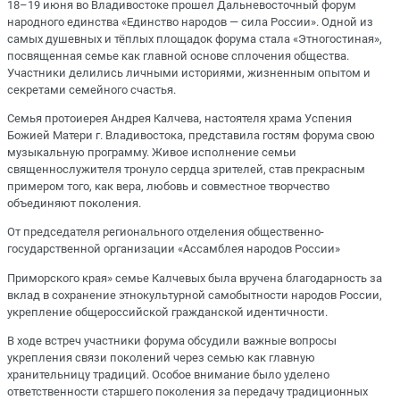
18–19 июня во Владивостоке прошел Дальневосточный форум
народного единства «Единство народов — сила России». Одной из
самых душевных и тёплых площадок форума стала «Этногостиная»,
посвященная семье как главной основе сплочения общества.
Участники делились личными историями, жизненным опытом и
секретами семейного счастья.
Семья протоиерея Андрея Калчева, настоятеля храма Успения
Божией Матери г. Владивостока, представила гостям форума свою
музыкальную программу. Живое исполнение семьи
священнослужителя тронуло сердца зрителей, став прекрасным
примером того, как вера, любовь и совместное творчество
объединяют поколения.
От председателя регионального отделения общественно-
государственной организации «Ассамблея народов России»
Приморского края» семье Калчевых была вручена благодарность за
вклад в сохранение этнокультурной самобытности народов России,
укрепление общероссийской гражданской идентичности.
В ходе встреч участники форума обсудили важные вопросы
укрепления связи поколений через семью как главную
хранительницу традиций. Особое внимание было уделено
ответственности старшего поколения за передачу традиционных