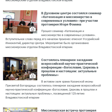
миссионерским отделом Владивостокской епархии.
В Духовном центре состоялся семинар
«Катехизация и миссионерство в
современных условиях» при участии
протоиерея Игоря Фомина
Прошел семинар «Катехизация и
миссионерство в современных условиях».
Вступительное слово перед его началом произнес епископ Уссурийский
Иннокентий, директор Центра. Мероприятие было организовано
миссионерским отделом Владивостокской епархии.
Состоялось пленарное заседание
всероссийской научно-практической
конференции «Богословие, Церковь в
прошлом и настоящем: актуальные
проблемы»
В актовом зале храма Казанской иконы
Пресвятой Богородицы состоялось пленарное заседание всероссийской
научно-практической конференции «Богословие, Церковь в прошлом и
настоящем: актуальные проблемы», посвященной 125-летию
Владивостокской епархии
Миссионерская встреча протоиерея