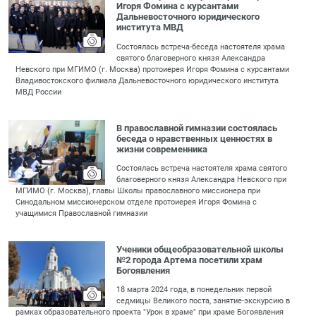
Игоря Фомина с курсантами
Дальневосточного юридического
института МВД
Cостоялась встреча-беседа настоятеля храма
святого благоверного князя Александра
Невского при МГИМО (г. Москва) протоиерея Игоря Фомина с курсантами
Владивостокского филиала Дальневосточного юридического института
МВД России
В православной гимназии состоялась
беседа о нравственных ценностях в
жизни современника
Состоялась встреча настоятеля храма святого
благоверного князя Александра Невского при
МГИМО (г. Москва), главы Школы православного миссионера при
Синодальном миссионерском отделе протоиерея Игоря Фомина с
учащимися Православной гимназии
Ученики общеобразовательной школы
№2 города Артема посетили храм
Богоявления
18 марта 2024 года, в понедельник первой
седмицы Великого поста, занятие-экскурсию в
рамках образовательного проекта "Урок в храме" при храме Богоявления