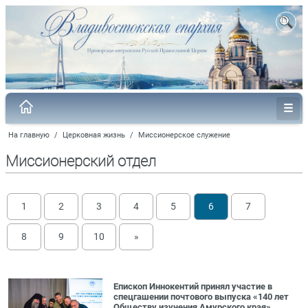
На главную
/
Церковная жизнь
/
Миссионерское служение
Миссионерский отдел
1
2
3
4
5
6
7
8
9
10
»
Епископ Иннокентий принял участие в
спецгашении почтового выпуска «140 лет
Обществу изучения Амурского края»