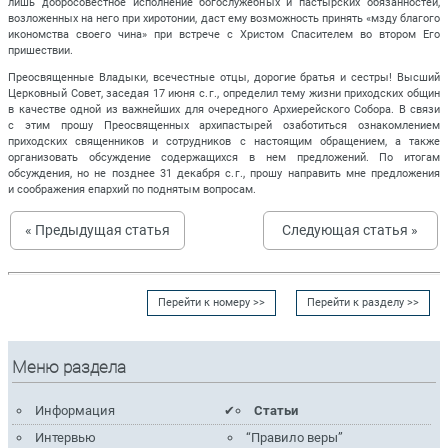
лишь добросовестное исполнение богослужебных и пастырских обязанностей,
возложенных на него при хиротонии, даст ему возможность принять «мзду благого
икономства своего чина» при встрече с Христом Спасителем во втором Его
пришествии.
Преосвященные Владыки, всечестные отцы, дорогие братья и сестры! Высший
Церковный Совет, заседая 17 июня с. г., определил тему жизни приходских общин
в качестве одной из важнейших для очередного Архиерейского Собора. В связи
с этим прошу Преосвященных архипастырей озаботиться ознакомлением
приходских священников и сотрудников с настоящим обращением, а также
организовать обсуждение содержащихся в нем предложений. По итогам
обсуждения, но не позднее 31 декабря с. г., прошу направить мне предложения
и соображения епархий по поднятым вопросам.
« Предыдущая статья
Следующая статья »
Перейти к номеру >>
Перейти к разделу >>
Меню раздела
Информация
Статьи
Интервью
“Правило веры”