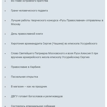
Во главе островного братства
Грани человеческого подвига
Лучшие работы творческого конкурса «Русь Православная» отправлены в
Москву
День православной книги
Хиротония архимандрита Сергия (Чашина) во епископа Уссурийского
Слово Святейшего Патриарха Московского и всея Руси Алексия II при
вручении архиерейского жезла епископу Уссурийскому Сергию
Православие в Харбине.
Пасхальная открытка
В магазин – как на праздник
ДВГУ готовит богословов и религиоведов
Состоялось епархиальное собрание