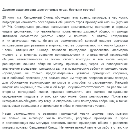
Дорогие архипастыри, досточтимые отцы, братья и сестры!
25 июля с. г. Священный Синод, обсуждая тему границ приходов, в частности,
подчеркнул «важность воссоздания общинного строя приходской жизни» (журнал
№ 74). Синодальное решение напоминает архипастырям, пастырям и верным
чадам церковным, что «важнейшим проявлением духовной общности прихода
являются совместное участие клира и прихожан в Святой Евхаристии
и литургическая жизнь, богатство возможностей которой следует всячески
использовать для развития в мирянах чувства сопричастности к жизни Церкви».
Члены Священного Синода призвали приходское духовенство «всемерно
укреплять в мирянах сознание принадлежности к определенной приходской
общине, ответственности за жизнь своего прихода», в том числе «через
расширение личного общения между прихожанами, через их повседневное
вовлечение в решение приходских дел и в практическую заботу о npuxoдe», через
«проведение не только предусмотренных уставом приходских собраний,
но и собраний прихожан для разъяснения им текущих вопросов жизни прихода,
для обсуждения возникающих вопросов и способов их разрешения». Каждый
клирик или мирянин, в той или иной мере несущий ответственность за различные
стороны приходской жизни, призван осмыслить это важное синодальное
определение, подумать о том, как оно может быть реализовано. Призываю
неформально обсудить эту тему на епархиальных и приходских собраниях, а также
пастырских совещаниях епархиального и благочиннического уровня.
Наши размышления о развитии приходской жизни должны простираться
не только на активную часть прихожан, регулярно приходящих в храм
и составляющих или могущих составить костяк приходских общин, к развитию
которых призвал Священный Синод. Не менее важной является забота о тех, кто