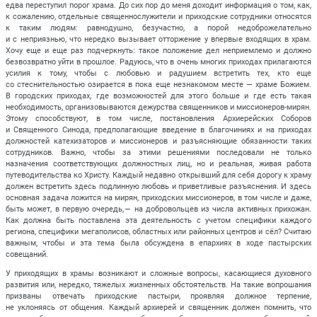
едва переступил порог храма. До сих пор до меня доходит информация о том, как,
к сожалению, отдельные священнослужители и приходские сотрудники относятся
к таким людям: равнодушно, безучастно, а порой недоброжелательно
и с неприязнью, что нередко вызывает отторжение у впервые входящих в храм.
Хочу еще и еще раз подчеркнуть: такое положение дел неприемлемо и должно
безвозвратно уйти в прошлое. Радуюсь, что в очень многих приходах прилагаются
усилия к тому, чтобы с любовью и радушием встретить тех, кто еще
со стеснительностью озирается в пока еще незнакомом месте — храме Божием.
В городских приходах, где возможностей для этого больше и где есть такая
необходимость, организовываются дежурства священников и миссионеров-мирян.
Этому способствуют, в том числе, постановления Архиерейских Соборов
и Священного Синода, предполагающие введение в благочиниях и на приходах
должностей катехизаторов и миссионеров и разъясняющие обязанности таких
сотрудников. Важно, чтобы за этими решениями последовали не только
назначения соответствующих должностных лиц, но и реальная, живая работа
путеводительства ко Христу. Каждый недавно открывший для себя дорогу к храму
должен встретить здесь подлинную любовь и приветливые разъяснения. И здесь
основная задача ложится на мирян, приходских миссионеров, в том числе и даже,
быть может, в первую очередь, — на добровольцев из числа активных прихожан.
Как должна быть поставлена эта деятельность с учетом специфики каждого
региона, специфики мегаполисов, областных или районных центров и сёл? Считаю
важным, чтобы и эта тема была обсуждена в епархиях в ходе пастырских
совещаний.
У приходящих в храмы возникают и сложные вопросы, касающиеся духовного
развития или, нередко, тяжелых жизненных обстоятельств. На такие вопрошания
призваны отвечать приходские пастыри, проявляя должное терпение,
не уклоняясь от общения. Каждый архиерей и священник должен помнить, что