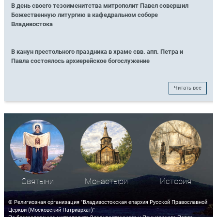
В день своего тезоименитства митрополит Павел совершил
Божественную литургию в кафедральном соборе
Владивостока
В канун престольного праздника в храме свв. апп. Петра и
Павла состоялось архиерейское богослужение
Читать все
Святыни
Монастыри
История
© Религиозная организация "Владивостокская епархия Русской Православной
Церкви (Московский Патриархат)"