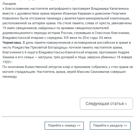
Лазарев.
о благословению настоятеля митрофорного протоиерея Владимира Капитанюка
вместе с духовенством храма иереем Иоанном Караман и диаконом Георгием
Коваленко была отслужена панихида у архитектурно-мемориальной композиции,
расположенной за алтарём храма. На стеле памяти, слева от креста, увековечены
19 имён священников, найденных по архивам священнослужителей
дореволюционного периода истории России, служивших в Спасском благочинии,
Владивостокской епархии с середины XIX века по 20-е годы XX века.
Черниговка.
В день памяти новомучеников и исповедников российских в храме в
честь Рождества Пресвятой Богородицы почтили память настоятеля храма,
благочинного 6 округа Владивостокско-Камчатской епархии, протоиерея Андрея
Зимина и его семьи — матушки, трёх дочерей и тёщи, зверски убиенных 18 января
1920 г.
По окончании Божественной литургии клир и прихожане собрались у стен храма на
могиле страдальцев. Настоятель храма, иерей Максим Самохвалов совершил
панихиду.
Следующая статья »
Перейти к номеру >>
Перейти к разделу >>