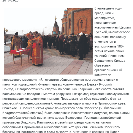
2017-03-28
В нынешнем году
праздники и
мероприятия,
посвященные
новомученикам Церкви
Русской, имеют особое
значение, поскольку
отмечаются в
воспоминание 100-
летия начала эпохи
гонений. Решением
Священного Синода
образован
организационный
комитет по
проведению мероприятий; готовится общецерковная программы в связи с
памятной годовщиной убиения первых новомучеников Церкви Русской.
Приходы Владивостокской епархии по решению Епархиального совета готовят
паломнические поездки к местам разрушенных храмов, служения новомучеников,
пострадавших священников и мирян. Продолжается сбор сведений о фактах
репрессий священнослужителей, монашествующих и мирян в Приморском крае.
Спасское.
В Вознесенском храме приморского села Спасское (VI благочиние
Владивостокской епархии) была совершена Божественная литургия, по окончании
которой благочинный, настоятель храма Вознесения Господня митрофорный
протоиерей Владимир Капитанюк в своей проповеди кратко напомнил
собравшимся прихожанам жизнеописание четырёх священников Спасского
благочиния, пострадавших в годы лихолетья, в их числе и священник Павел