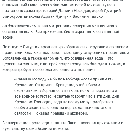
благочинный Никольского благочиния иерей Михаил Тутаев,
настоятель храма протоиерей Даниил Нефедов, иерей Дмитрий
Винокуров, диаконы Адриан Чунчук и Василий Талько.
За богослужением глава митрополии совершил чин великого
освящения воды. Все прихожане были окроплены освященной
водой.
По отпусте Литургии архипастырь обратился к верующим со словом
проповеди. Владыка поздравил всех присутствующих с праздником
Богоявления, а также напомнил, что освященная вода — это
церковная святыня, с которой соприкоснулась благодать Божия, и
которая требует к себе благоговейного отношения.
- Самому Господу не было необходимости принимать
Крещение. Он принял Крещение, чтобы Своим
схождением в Иордан освятить его воды, а через него и
всё водное естество. И святые говорят, что в эти дни, дни
Крещения Господня, вода по всему миру приобретает
особые свойства, свойства первозданной чистоты и
святости, — сказал правящий архиерей.
В завершение проповеди владыка Павел пожелал прихожанам и
духовенству храма Божией помощи.