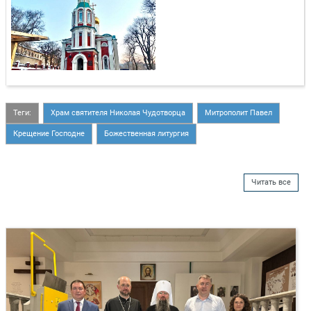
Теги:
Храм святителя Николая Чудотворца
Митрополит Павел
Крещение Господне
Божественная литургия
Читать все