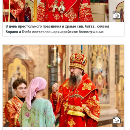
В день престольного праздника в храме свв. блгвв. князей
Бориса и Глеба состоялось архиерейское богослужение