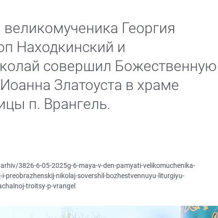
и великомученика Георгия
оп Находкинский и
колай совершил Божественную
 Иоанна Златоуста в храме
цы п. Врангель.
p/arhiv/3826-6-05-2025g-6-maya-v-den-pamyati-velikomuchenika-
-preobrazhenskij-nikolaj-sovershil-bozhestvennuyu-liturgiyu-
chalnoj-troitsy-p-vrangel