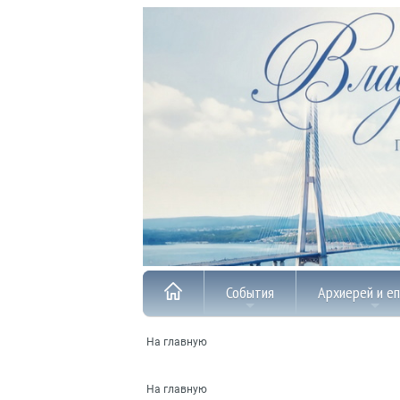
События
Архиерей и е
На главную
На главную