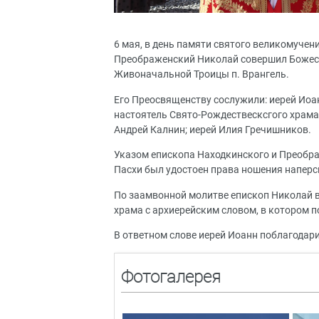
6 мая, в день памяти святого великомучен
Преображенский Николай совершил Божест
Живоначальной Троицы п. Врангель.
Его Преосвященству сослужили: иерей Иоа
настоятель Свято-Рождествесксгого храма 
Андрей Калнин; иерей Илия Гречишников.
Указом епископа Находкинского и Преобра
Пасхи был удостоен права ношения наперсн
По заамвонной молитве епископ Николай 
храма с архиерейским словом, в котором п
В ответном слове иерей Иоанн поблагодари
Фотогалерея