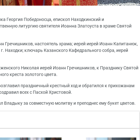
ика Георгия Победоносца, епископ Находкинский и
венную литургию святителя Иоанна Златоуста в храме Святой
нн Гречишников, настоятель храма; иерей иерей Иоанн Капитанюк,
г. Находки; ключарь Казанского Кафедрального собра, иерей
женского Николая иерей Иоанн Гречишников, к Празднику Святой
ого креста золотого цвета.
возглавил праздничный крестный ход и обратился к прихожанам
оздравил всех с Пасхой Христовой.
л Владыку за совместную молитву и преподнес ему букет цветов.