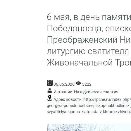
6 мая, в день памят
Победоносца, еписк
Преображенский Ни
литургию святителя
Живоначальной Трои
06.05.2026
3222
Источник:
Находкинская епархия
Адрес новости:
http://rpcne.ru/index.ph
georgiya-pobedonostsa-episkop-nakhodkinskij-i
svyatitelya-ioanna-zlatousta-v-khrame-zhivona