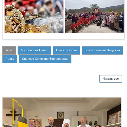
Теги:
Митрополит Павел
Епископ Гурий
Божественная Литургия
Пасха
Светлое Христово Воскресение
Читать все