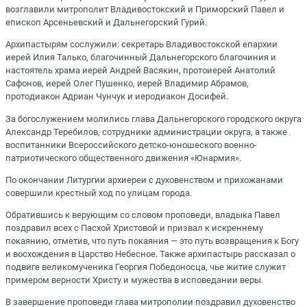
возглавили митрополит Владивостокский и Приморский Павел и
епископ Арсеньевский и Дальнегорский Гурий.
Архипастырям сослужили: секретарь Владивостокской епархии
иерей Илия Талько, благочинный Дальнегорского благочиния и
настоятель храма иерей Андрей Васякин, протоиерей Анатолий
Сафонов, иерей Олег Пушенко, иерей Владимир Абрамов,
протодиакон Адриан Чунчук и иеродиакон Досифей.
За богослужением молились глава Дальнегорского городского округа
Александр Теребилов, сотрудники администрации округа, а также
воспитанники Всероссийского детско-юношеского военно-
патриотического общественного движения «Юнармия».
По окончании Литургии архиереи с духовенством и прихожанами
совершили крестный ход по улицам города.
Обратившись к верующим со словом проповеди, владыка Павел
поздравил всех с Пасхой Христовой и призвал к искреннему
покаянию, отметив, что путь покаяния — это путь возвращения к Богу
и восхождения в Царство Небесное. Также архипастырь рассказал о
подвиге великомученика Георгия Победоносца, чье житие служит
примером верности Христу и мужества в исповедании веры.
В завершение проповеди глава митрополии поздравил духовенство