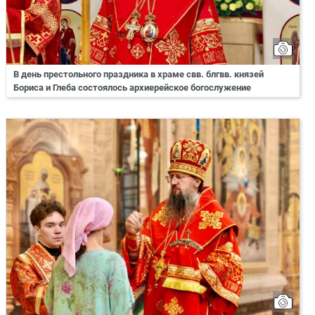
В день престольного праздника в храме свв. блгвв. князей
Бориса и Глеба состоялось архиерейское богослужение