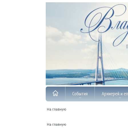
События
Архиерей и е
На главную
На главную