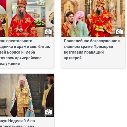
ень престольного
Полиелейное богослужение в
здника в храме свв. блгвв.
главном храме Приморья
зей Бориса и Глеба
возглавил правящий
тоялось архиерейское
архиерей
ослужение
анун Недели 9-й по
идесятнице глава