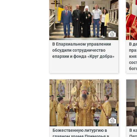
В Епархиальном управлении
В д
обсудили сотрудничество
пра
епархии и фонда «Круг добра»
кня
сос
бог
Божественную литургию в
В к
главном храме Приморья в
Пят