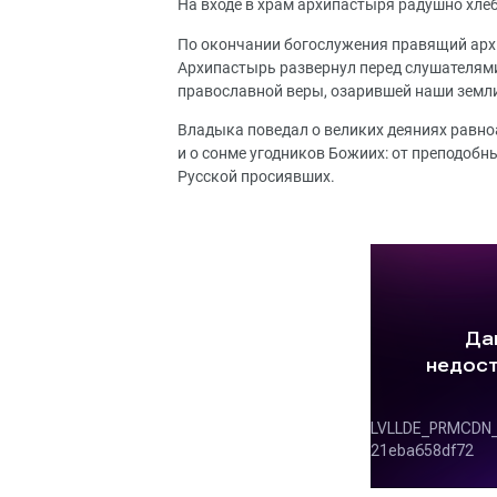
На входе в храм архипастыря радушно хл
По окончании богослужения правящий арх
Архипастырь развернул перед слушателями
православной веры, озарившей наши земл
Владыка поведал о великих деяниях равно
и о сонме угодников Божиих: от преподобн
Русской просиявших.