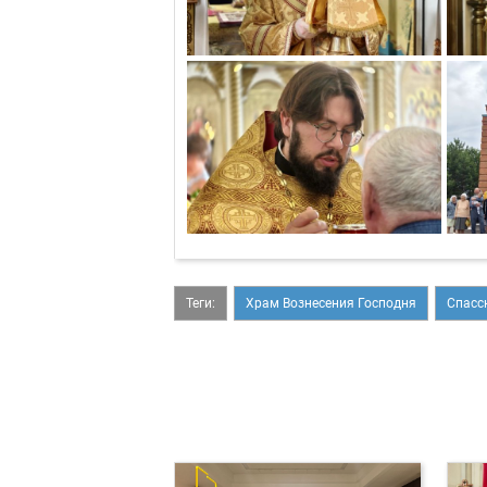
Теги:
Храм Вознесения Господня
Спасс