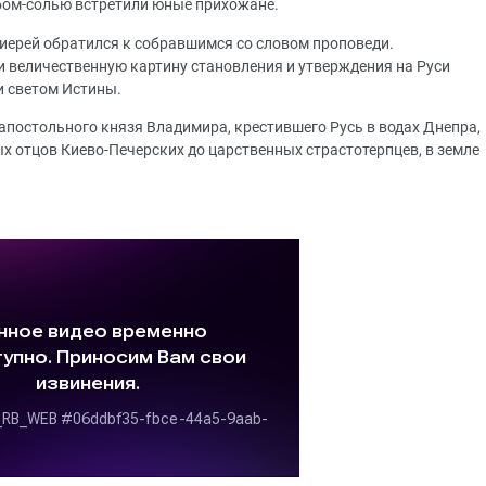
ебом-солью встретили юные прихожане.
иерей обратился к собравшимся со словом проповеди.
 величественную картину становления и утверждения на Руси
и светом Истины.
апостольного князя Владимира, крестившего Русь в водах Днепра,
ых отцов Киево-Печерских до царственных страстотерпцев, в земле